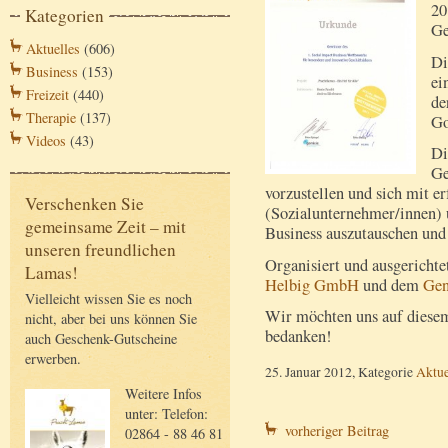
20
Kategorien
Ge
Aktuelles
(606)
Di
Business
(153)
ei
Freizeit
(440)
d
Therapie
(137)
Go
Videos
(43)
Di
Ge
vorzustellen und sich mit e
Verschenken Sie
(Sozialunternehmer/innen) 
gemeinsame Zeit – mit
Business auszutauschen und 
unseren freundlichen
Organisiert und ausgericht
Lamas!
Helbig GmbH
und dem
Gen
Vielleicht wissen Sie es noch
Wir möchten uns auf diesem
nicht, aber bei uns können Sie
bedanken!
auch Geschenk-Gutscheine
erwerben.
25. Januar 2012, Kategorie
Aktue
Weitere Infos
unter: Telefon:
vorheriger Beitrag
02864 - 88 46 81