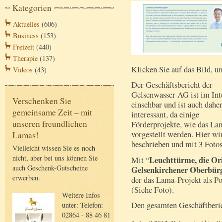
Kategorien
Aktuelles
(606)
Business
(153)
Freizeit
(440)
Therapie
(137)
Klicken Sie auf das Bild, u
Videos
(43)
Der Geschäftsbericht der
Gelsenwasser AG ist im Int
Verschenken Sie
einsehbar und ist auch dahe
gemeinsame Zeit – mit
interessant, da einige
unseren freundlichen
Förderprojekte, wie das La
vorgestellt werden. Hier wir
Lamas!
beschrieben und mit 3 Fotos
Vielleicht wissen Sie es noch
nicht, aber bei uns können Sie
Leuchttürme, die Or
Mit “
auch Geschenk-Gutscheine
Gelsenkirchener Oberbür
erwerben.
der das Lama-Projekt als Po
(Siehe Foto).
Weitere Infos
Den gesamten Geschäftberic
unter: Telefon:
02864 - 88 46 81