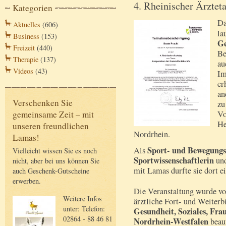
4. Rheinischer Ärztet
Kategorien
Da
Aktuelles
(606)
la
Business
(153)
Ge
Freizeit
(440)
Be
Therapie
(137)
au
Videos
(43)
Im
er
an
Verschenken Sie
zu
gemeinsame Zeit – mit
Vo
He
unseren freundlichen
Nordrhein.
Lamas!
Sport- und Bewegungs
Als
Vielleicht wissen Sie es noch
Sportwissenschaftlerin
un
nicht, aber bei uns können Sie
mit Lamas durfte sie dort ei
auch Geschenk-Gutscheine
erwerben.
Die Veranstaltung wurde v
Weitere Infos
ärztliche Fort- und Weiterb
unter: Telefon:
Gesundheit, Soziales, Fra
02864 - 88 46 81
Nordrhein-Westfalen
beau