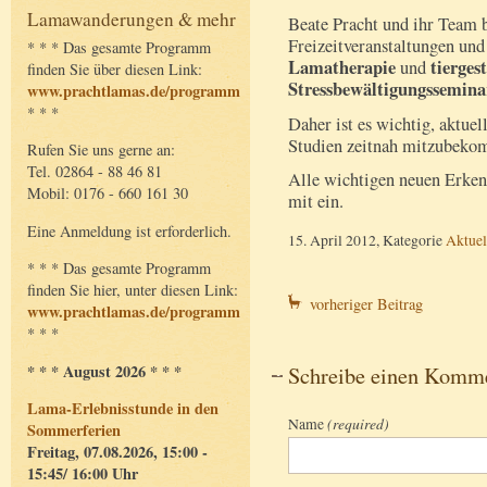
Lamawanderungen & mehr
Beate Pracht und ihr Team 
Freizeitveranstaltungen un
* * * Das gesamte Programm
Lamatherapie
tierges
und
finden Sie über diesen Link:
Stressbewältigungssemin
www.prachtlamas.de/programm
* * *
Daher ist es wichtig, aktue
Studien zeitnah mitzubeko
Rufen Sie uns gerne an:
Tel. 02864 - 88 46 81
Alle wichtigen neuen Erkenn
Mobil: 0176 - 660 161 30
mit ein.
Eine Anmeldung ist erforderlich.
15. April 2012, Kategorie
Aktuel
* * * Das gesamte Programm
finden Sie hier, unter diesen Link:
vorheriger Beitrag
www.prachtlamas.de/programm
* * *
* * * August 2026 * * *
Schreibe einen Komm
Lama-Erlebnisstunde in den
Name
(required)
Sommerferien
Freitag, 07.08.2026, 15:00 -
15:45/ 16:00 Uhr