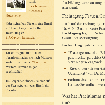
Link:
Ausbildungsveranstaltung e
Prachtlamas-
anerkannt.
Geschenk-
Fachtagung Frauen.Ge
Gutscheine
Auch auf der Fachtagung 
Oder schreiben Sie uns eine Email
16.03.2012 nahm Beate Prac
mit Ihren Fragen/ oder Ihrer
Fachtagung
legt den Schwe
Bestellung an
Gesundheitsversorgung.
info@prachtlamas.de
.
Fachvorträge
gab es u.a. z
“Frauengesundheit – Erk
Unser Programm mit allen
geschlechtergerechtes G
Terminen finden Sie nach Monaten
Vera Regitz-Zagrosek
“Termine”
sortiert, hier unter:
.
Weitere Termine folgen
“Ressourcen stärken st
regelmäßig!
Gesundheit” von Dr. M
.
Podiumsdiskussion: “Fra
Im Folgenden finden Sie hier auf
für das Gesundheitswe
der Startseite ein paar Highlight-
Termine:
Was hat Prachtlamas 
tun?