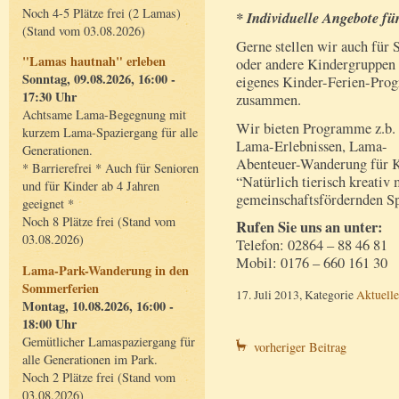
Noch 4-5 Plätze frei (2 Lamas)
* Individuelle Angebote f
(Stand vom 03.08.2026)
Gerne stellen wir auch für 
"Lamas hautnah" erleben
oder andere Kindergruppen 
Sonntag, 09.08.2026, 16:00 -
eigenes Kinder-Ferien-Pr
17:30 Uhr
zusammen.
Achtsame Lama-Begegnung mit
Wir bieten Programme z.b.
kurzem Lama-Spaziergang für alle
Lama-Erlebnissen, Lama-
Generationen.
Abenteuer-Wanderung für Ki
* Barrierefrei * Auch für Senioren
“Natürlich tierisch kreativ
und für Kinder ab 4 Jahren
gemeinschaftsfördernden Spi
geeignet *
Noch 8 Plätze frei (Stand vom
Rufen Sie uns an unter:
03.08.2026)
Telefon: 02864 – 88 46 81
Mobil: 0176 – 660 161 30
Lama-Park-Wanderung in den
Sommerferien
17. Juli 2013, Kategorie
Aktuelle
Montag, 10.08.2026, 16:00 -
18:00 Uhr
Gemütlicher Lamaspaziergang für
vorheriger Beitrag
alle Generationen im Park.
Noch 2 Plätze frei (Stand vom
03.08.2026)