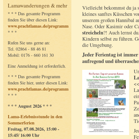
Lamawanderungen & mehr
Vielleicht bekommst du ja 
kleines sanftes Küsschen vo
* * * Das gesamte Programm
unserem großen Hannibal au
finden Sie über diesen Link:
www.prachtlamas.de/programm
Nase. Oder Kasimir oder Car
streicheln
?! Auch lernst d
* * *
Kindern selbst zu führen.
Rufen Sie uns gerne an:
die Umgebung.
Tel. 02864 - 88 46 81
Jeder Ferientag ist immer
Mobil: 0176 - 660 161 30
aufregend und überrasche
Eine Anmeldung ist erforderlich.
Un
* * * Das gesamte Programm
L
finden Sie hier, unter diesen Link:
<<
www.prachtlamas.de/programm
La
* * *
ei
Pa
* * * August 2026 * * *
Zo
an
Lama-Erlebnisstunde in den
Ti
Sommerferien
Freitag, 07.08.2026, 15:00 -
Je
15:45/ 16:00 Uhr
Fe