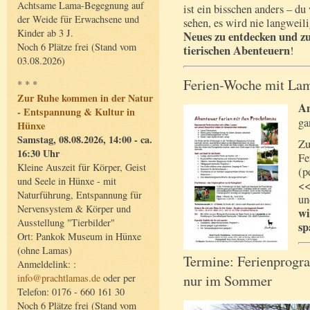
Achtsame Lama-Begegnung auf
ist ein bisschen anders – du
der Weide für Erwachsene und
sehen, es wird nie langweil
Kinder ab 3 J.
Neues zu entdecken und zu
Noch 6 Plätze frei (Stand vom
tierischen Abenteuern
!
03.08.2026)
Ferien-Woche mit La
* * *
Zur Ruhe kommen in der Natur
An
- Entspannung & Kultur in
ga
Hünxe
Samstag, 08.08.2026, 14:00 - ca.
Zu
16:30 Uhr
Fe
Kleine Auszeit für Körper, Geist
(p
und Seele in Hünxe - mit
<<
Naturführung, Entspannung für
un
Nervensystem & Körper und
wi
Ausstellung "Tierbilder"
sp
Ort: Pankok Museum in Hünxe
(ohne Lamas)
Termine: Ferienprogr
Anmeldelink: :
nur im Sommer
info@prachtlamas.de
oder per
Telefon: 0176 - 660 161 30
Noch 6 Plätze frei (Stand vom