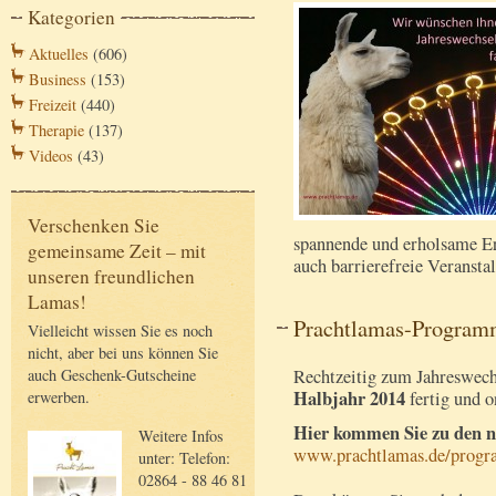
Kategorien
Aktuelles
(606)
Business
(153)
Freizeit
(440)
Therapie
(137)
Videos
(43)
Verschenken Sie
spannende und erholsame Er
gemeinsame Zeit – mit
auch barrierefreie Veransta
unseren freundlichen
Lamas!
Prachtlamas-Program
Vielleicht wissen Sie es noch
nicht, aber bei uns können Sie
Rechtzeitig zum Jahreswech
auch Geschenk-Gutscheine
Halbjahr 2014
fertig und o
erwerben.
Hier kommen Sie zu den n
Weitere Infos
www.prachtlamas.de/prog
unter: Telefon:
02864 - 88 46 81