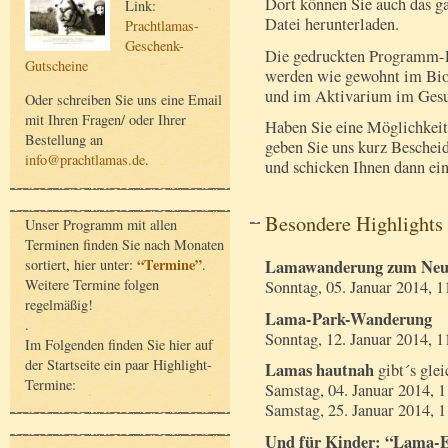
Dort können Sie auch das g
Link:
Datei herunterladen.
Prachtlamas-
Geschenk-
Die gedruckten Programm-Fl
Gutscheine
werden wie gewohnt im Bio
und im Aktivarium im Gesu
Oder schreiben Sie uns eine Email
mit Ihren Fragen/ oder Ihrer
Haben Sie eine Möglichkeit
Bestellung an
geben Sie uns kurz Beschei
info@prachtlamas.de
.
und schicken Ihnen dann ei
Besondere Highlights 
Unser Programm mit allen
Terminen finden Sie nach Monaten
“Termine”
sortiert, hier unter:
.
Lamawanderung zum Neu
Weitere Termine folgen
Sonntag, 05. Januar 2014, 1
regelmäßig!
Lama-Park-Wanderung
.
Sonntag, 12. Januar 2014, 1
Im Folgenden finden Sie hier auf
der Startseite ein paar Highlight-
Lamas hautnah
gibt´s gle
Termine:
Samstag, 04. Januar 2014, 
Samstag, 25. Januar 2014, 
Und für Kinder: “Lama-E