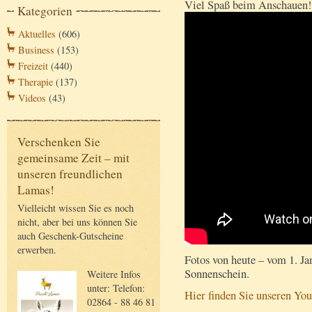
Viel Spaß beim Anschauen!
Kategorien
Aktuelles
(606)
Business
(153)
Freizeit
(440)
Therapie
(137)
Videos
(43)
Verschenken Sie
gemeinsame Zeit – mit
unseren freundlichen
Lamas!
Vielleicht wissen Sie es noch
nicht, aber bei uns können Sie
auch Geschenk-Gutscheine
erwerben.
Fotos von heute – vom 1. Ja
Sonnenschein.
Weitere Infos
unter: Telefon:
Hier finden Sie unseren Yo
02864 - 88 46 81