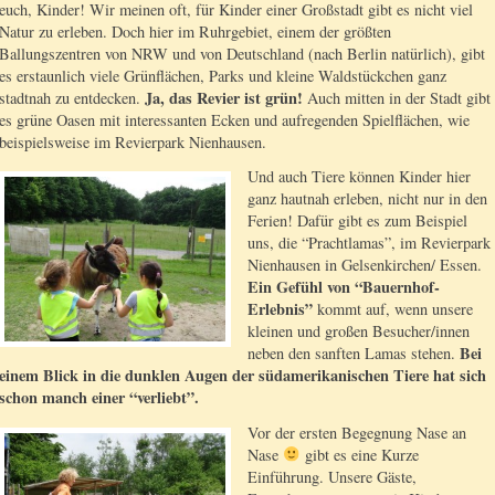
euch, Kinder! Wir meinen oft, für Kinder einer Großstadt gibt es nicht viel
Natur zu erleben. Doch hier im Ruhrgebiet, einem der größten
Ballungszentren von NRW und von Deutschland (nach Berlin natürlich), gibt
es erstaunlich viele Grünflächen, Parks und kleine Waldstückchen ganz
Ja, das Revier ist grün!
stadtnah zu entdecken.
Auch mitten in der Stadt gibt
es grüne Oasen mit interessanten Ecken und aufregenden Spielflächen, wie
beispielsweise im Revierpark Nienhausen.
Und auch Tiere können Kinder hier
ganz hautnah erleben, nicht nur in den
Ferien! Dafür gibt es zum Beispiel
uns, die “Prachtlamas”, im Revierpark
Nienhausen in Gelsenkirchen/ Essen.
Ein Gefühl von “Bauernhof-
Erlebnis”
kommt auf, wenn unsere
kleinen und großen Besucher/innen
Bei
neben den sanften Lamas stehen.
einem Blick in die dunklen Augen der südamerikanischen Tiere hat sich
schon manch einer “verliebt”.
Vor der ersten Begegnung Nase an
Nase
gibt es eine Kurze
Einführung. Unsere Gäste,