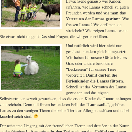
Erwachsene genauso wie Kinder,
erfahren, wie Lamas schnell zu guten
wie man das
Freunden werden und
Vertrauen der Lamas gewinnt
. Was
fressen Lamas? Wo darf man sie
streicheln? Wie zeigen Lamas, wenn
Sie etwas nicht mögen? Das sind Fragen, die wir gerne erklären.
Und natürlich wird hier nicht nur
geschaut, sondern gleich umgesetzt:
Wir haben für unsere Gäste frisches
Gras oder andere besondere
“Leckereien” für unsere Tiere
Damit dürfen die
vorbereitet.
Ferienkinder die Lamas füttern.
Schnell ist das Vertrauen der Lamas
gewonnen und das eigene
Selbstvertrauen soweit gewachsen, dass die ersten Kinder die Lamas anfangen
Lamawolle
zu streicheln. Denn mit ihrem besonderen Fell, der “
“, gehören
Lamas zu den wenigen Tieren die keine Tierhaar-Allergie auslösen und dabei
kuschelweich
sind.
Der achtsame Umgang mit den freundlichen Tieren und draußen in der Natur
gibt den Feriengästen das Gefühl von einem
an der frischen Luft zu sein