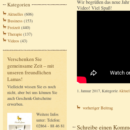
Wir begrüßen das neue Jahr
Kategorien
Video! Viel Spaß!
Aktuelles
(606)
Business
(153)
Freizeit
(440)
Therapie
(137)
Videos
(43)
Verschenken Sie
gemeinsame Zeit – mit
unseren freundlichen
Lamas!
Vielleicht wissen Sie es noch
1. Januar 2017, Kategorie
Aktuel
nicht, aber bei uns können Sie
auch Geschenk-Gutscheine
erwerben.
vorheriger Beitrag
Weitere Infos
unter: Telefon:
Schreibe einen Komm
02864 - 88 46 81