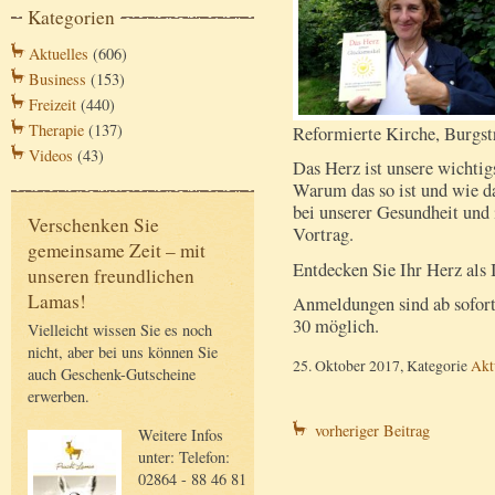
Kategorien
Aktuelles
(606)
Business
(153)
Freizeit
(440)
Therapie
(137)
Reformierte Kirche, Burgst
Videos
(43)
Das Herz ist unsere wichtig
Warum das so ist und wie d
bei unserer Gesundheit und 
Verschenken Sie
Vortrag.
gemeinsame Zeit – mit
Entdecken Sie Ihr Herz als
unseren freundlichen
Lamas!
Anmeldungen sind ab sofor
30 möglich.
Vielleicht wissen Sie es noch
nicht, aber bei uns können Sie
25. Oktober 2017, Kategorie
Akt
auch Geschenk-Gutscheine
erwerben.
vorheriger Beitrag
Weitere Infos
unter: Telefon:
02864 - 88 46 81