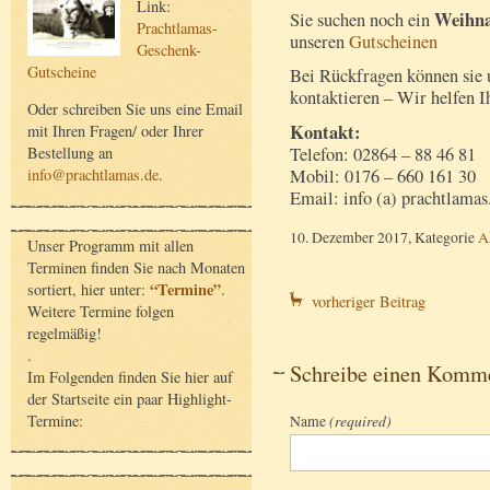
Link:
Weihna
Sie suchen noch ein
Prachtlamas-
unseren
Gutscheinen
Geschenk-
Gutscheine
Bei Rückfragen können sie u
kontaktieren – Wir helfen I
Oder schreiben Sie uns eine Email
Kontakt:
mit Ihren Fragen/ oder Ihrer
Telefon: 02864 – 88 46 81
Bestellung an
Mobil: 0176 – 660 161 30
info@prachtlamas.de
.
Email: info (a) prachtlamas
10. Dezember 2017, Kategorie
A
Unser Programm mit allen
Terminen finden Sie nach Monaten
“Termine”
sortiert, hier unter:
.
vorheriger Beitrag
Weitere Termine folgen
regelmäßig!
.
Schreibe einen Komm
Im Folgenden finden Sie hier auf
der Startseite ein paar Highlight-
Termine:
Name
(required)