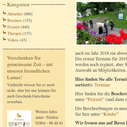
Kategorien
Aktuelles
(606)
Business
(153)
Freizeit
(440)
Therapie
(137)
Videos
(43)
auch im Jahr 2018 ein abw
Verschenken Sie
Die ersten Termine für 201
gemeinsame Zeit – mit
werden noch ergänzt, aber S
Auswahl an Möglichkeiten.
unseren freundlichen
Lamas!
Hier finden Sie alle Term
sortiert):
Termine
Vielleicht wissen Sie es noch
nicht, aber bei uns können Sie
Beschre
Hier finden Sie die
auch Geschenk-Gutscheine
unter “
Freizeit
” (und dann 
erwerben.
Die Beschreibungen zu uns
Weitere Infos
Sie hier unter “
Kinder
”
unter: Telefon:
Wir freuen uns auf Ihren 
02864 - 88 46 81