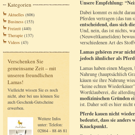
Unsere Empfehlung: “Nei
Kategorien
Dabei kommt es nicht darau
Aktuelles
(606)
Pferden vertragen (das tun s
Business
(153)
entscheidend, dass sich di
Freizeit
(440)
Und, nein, das ist nichts, 
Therapie
(137)
(Neuweltkameliden) bewusst
verschiedenen Art des Stoff
Videos
(43)
Lamas gehören zwar nicht
jedoch ähnlicher als Pferd
Verschenken Sie
Lamas haben einen Magen, b
gemeinsame Zeit – mit
Nahrung (hauptsächlich Gra
unseren freundlichen
käuen sie ihre Nahrung wie
Lamas!
“keine echten Wiederkäuer”
Vielleicht wissen Sie es noch
Wortklauberei, die allerding
nicht, aber bei uns können Sie
medizinischen Gründen ei
auch Geschenk-Gutscheine
ist. Daher soll es hier nicht
erwerben.
Pferde kauen nicht wieder
Weitere Infos
bedeutet, dass sie anders 
unter: Telefon:
Knackpunkt.
02864 - 88 46 81