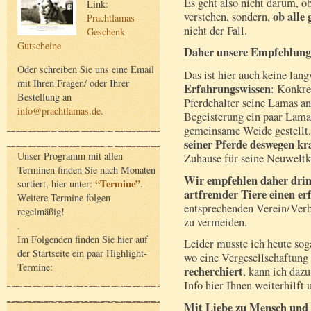
Es geht also nicht darum, 
Link:
ob alle
verstehen, sondern,
Prachtlamas-
nicht der Fall.
Geschenk-
Gutscheine
Daher unsere Empfehlung
Oder schreiben Sie uns eine Email
Das ist hier auch keine lan
mit Ihren Fragen/ oder Ihrer
Erfahrungswissen
: Konkre
Bestellung an
Pferdehalter seine Lamas an
info@prachtlamas.de
.
Begeisterung ein paar Lamas
gemeinsame Weide gestellt.
seiner Pferde deswegen k
Unser Programm mit allen
Zuhause für seine Neuwelt
Terminen finden Sie nach Monaten
Wir empfehlen daher dring
“Termine”
sortiert, hier unter:
.
artfremder Tiere einen er
Weitere Termine folgen
entsprechenden Verein/Verb
regelmäßig!
zu vermeiden.
.
Im Folgenden finden Sie hier auf
Leider musste ich heute sog
der Startseite ein paar Highlight-
wo eine Vergesellschaftung
Termine:
recherchiert
, kann ich dazu
Info hier Ihnen weiterhilft 
Mit Liebe zu Mensch und 