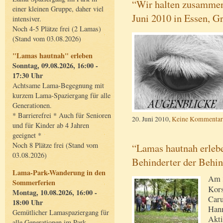
“Wir halten zusammen
einer kleinen Gruppe, daher viel
Juni 2010 in Essen, G
intensiver.
Noch 4-5 Plätze frei (2 Lamas)
(Stand vom 03.08.2026)
"Lamas hautnah" erleben
Sonntag, 09.08.2026, 16:00 -
17:30 Uhr
Achtsame Lama-Begegnung mit
kurzem Lama-Spaziergang für alle
Generationen.
* Barrierefrei * Auch für Senioren
20. Juni 2010,
Keine Kommentar
und für Kinder ab 4 Jahren
geeignet *
Noch 8 Plätze frei (Stand vom
“Lamas hautnah erlebe
03.08.2026)
Behinderter der Behin
Lama-Park-Wanderung in den
Am 3
Sommerferien
Kors
Montag, 10.08.2026, 16:00 -
Caru
18:00 Uhr
Hann
Gemütlicher Lamaspaziergang für
Akti
alle Generationen im Park.