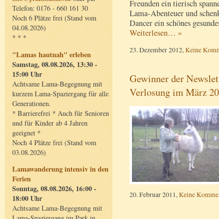
Freunden ein tierisch spann
Telefon: 0176 - 660 161 30
Lama-Abenteuer und schen
Noch 6 Plätze frei (Stand vom
Dancer ein schönes gesundes
04.08.2026)
Weiterlesen… »
* * *
23. Dezember 2012,
Keine Komm
"Lamas hautnah" erleben
Samstag, 08.08.2026, 13:30 -
15:00 Uhr
Gewinner der Newslet
Achtsame Lama-Begegnung mit
Verlosung im März 2
kurzem Lama-Spaziergang für alle
Generationen.
* Barrierefrei * Auch für Senioren
und für Kinder ab 4 Jahren
geeignet *
Noch 4 Plätze frei (Stand vom
03.08.2026)
Lamawanderung intensiv in den
Ferien
Sonntag, 08.08.2026, 16:00 -
20. Februar 2011,
Keine Kommen
18:00 Uhr
Achtsame Lama-Begegnung mit
Lama-Spaziergang im Park in