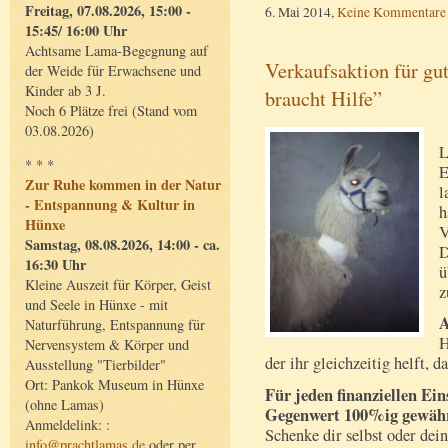
Freitag, 07.08.2026, 15:00 -
6. Mai 2014,
Keine Kommentare
15:45/ 16:00 Uhr
Achtsame Lama-Begegnung auf
Verkaufsaktion für g
der Weide für Erwachsene und
Kinder ab 3 J.
braucht Hilfe”
Noch 6 Plätze frei (Stand vom
03.08.2026)
L
* * *
E
Zur Ruhe kommen in der Natur
l
- Entspannung & Kultur in
h
Hünxe
V
Samstag, 08.08.2026, 14:00 - ca.
D
16:30 Uhr
ü
Kleine Auszeit für Körper, Geist
z
und Seele in Hünxe - mit
A
Naturführung, Entspannung für
H
Nervensystem & Körper und
der ihr gleichzeitig helft,
Ausstellung "Tierbilder"
Ort: Pankok Museum in Hünxe
Für jeden finanziellen Ein
(ohne Lamas)
Gegenwert 100%ig gewährl
Anmeldelink: :
Schenke dir selbst oder dei
info@prachtlamas.de
oder per