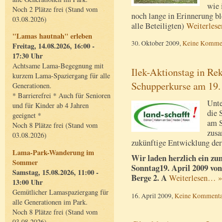
wie 
Noch 2 Plätze frei (Stand vom
noch lange in Erinnerung bl
03.08.2026)
alle Beteiligten)
Weiterles
"Lamas hautnah" erleben
30. Oktober 2009,
Keine Komme
Freitag, 14.08.2026, 16:00 -
17:30 Uhr
Achtsame Lama-Begegnung mit
Ilek-Aktionstag in Re
kurzem Lama-Spaziergang für alle
Schupperkurse am 19.
Generationen.
* Barrierefrei * Auch für Senioren
Unte
und für Kinder ab 4 Jahren
die 
geeignet *
am S
Noch 8 Plätze frei (Stand vom
zusa
03.08.2026)
zukünftige Entwicklung der
Lama-Park-Wanderung im
Wir laden herzlich ein zu
Sommer
Sonntag19. April 2009 von
Samstag, 15.08.2026, 11:00 -
Berge 2. A
Weiterlesen… »
13:00 Uhr
Gemütlicher Lamaspaziergang für
16. April 2009,
Keine Kommenta
alle Generationen im Park.
Noch 8 Plätze frei (Stand vom
03.08.2026)