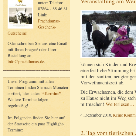
Veranstaltung am We
unter: Telefon:
02864 - 88 46 81
Link:
Prachtlamas-
Geschenk-
Gutscheine
Oder schreiben Sie uns eine Email
mit Ihren Fragen/ oder Ihrer
Bestellung an
info@prachtlamas.de
.
können sich Kinder und Erw
eine festliche Stimmung br
mit den sanften, neugierigen
Unser Programm mit allen
Vorweihnachtszeit ab.
Terminen finden Sie nach Monaten
Die Erwachsenen, die dem 
“Termine”
sortiert, hier unter:
.
zu Hause nicht im Weg steh
Weitere Termine folgen
mitmachen!
Weiterlesen… 
regelmäßig!
.
4. Dezember 2010,
Keine Komme
Im Folgenden finden Sie hier auf
der Startseite ein paar Highlight-
Termine:
2. Tag vom tierischen