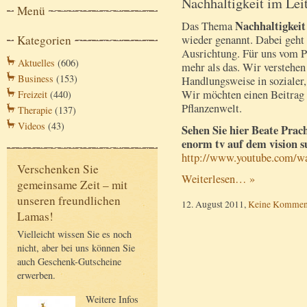
Nachhaltigkeit im Lei
Menü
Nachhaltigkei
Das Thema
wieder genannt. Dabei geht
Kategorien
Ausrichtung. Für uns vom P
Aktuelles
(606)
mehr als das. Wir verstehen 
Business
(153)
Handlungsweise in sozialer
Wir möchten einen Beitrag l
Freizeit
(440)
Pflanzenwelt.
Therapie
(137)
Videos
(43)
Sehen Sie hier Beate Prac
enorm tv auf dem vision 
http://www.youtube.com/
Verschenken Sie
Weiterlesen… »
gemeinsame Zeit – mit
unseren freundlichen
12. August 2011,
Keine Kommen
Lamas!
Vielleicht wissen Sie es noch
nicht, aber bei uns können Sie
auch Geschenk-Gutscheine
erwerben.
Weitere Infos