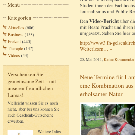
Menü
Studentinnen der Fachhochsc
Journalismus und Public Rel
Kategorien
Video-Bericht
Den
über di
mit Beate Pracht und ihren
Aktuelles
(606)
umgesetzt. Sehen Sie hier o
Business
(153)
Freizeit
(440)
http://www3.fh-gelsenkirc
Weiterlesen… »
Therapie
(137)
Videos
(43)
25. Mai 2011,
Keine Kommentar
Verschenken Sie
Neue Termine für Lam
gemeinsame Zeit – mit
eine Kombination aus
unseren freundlichen
erholsamer Natur
Lamas!
Vielleicht wissen Sie es noch
nicht, aber bei uns können Sie
auch Geschenk-Gutscheine
erwerben.
Weitere Infos