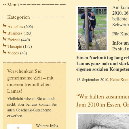
Menü
Am kom
2010, 16
Kategorien
beliebte
Schwerpu
Aktuelles
(606)
Business
(153)
Für Kind
Freizeit
(440)
Infos un
Therapie
(137)
Es sind 
Videos
(43)
Einen Nachmittag lang er
Lamas ganz nah und stärke
eigenen sozialen Kompete
Verschenken Sie
gemeinsame Zeit – mit
18. September 2010,
Keine Kom
unseren freundlichen
Lamas!
“Wir halten zusammen
Vielleicht wissen Sie es noch
Juni 2010 in Essen, G
nicht, aber bei uns können Sie
auch Geschenk-Gutscheine
erwerben.
Weitere Infos