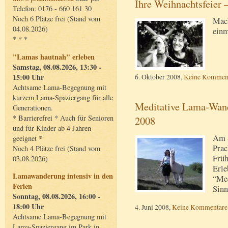
Ihre Weihnachtsfeier 
Telefon: 0176 - 660 161 30
Noch 6 Plätze frei (Stand vom
Mach
04.08.2026)
ein
* * *
"Lamas hautnah" erleben
Samstag, 08.08.2026, 13:30 -
15:00 Uhr
6. Oktober 2008,
Keine Kommen
Achtsame Lama-Begegnung mit
kurzem Lama-Spaziergang für alle
Meditative Lama-Wand
Generationen.
* Barrierefrei * Auch für Senioren
2008
und für Kinder ab 4 Jahren
Am S
geeignet *
Prac
Noch 4 Plätze frei (Stand vom
Früh
03.08.2026)
Erle
Lamawanderung intensiv in den
“Med
Ferien
Sinn
Sonntag, 08.08.2026, 16:00 -
18:00 Uhr
4. Juni 2008,
Keine Kommentare
Achtsame Lama-Begegnung mit
Lama-Spaziergang im Park in