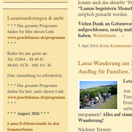
konnte auch das aktuelle “P
“Lamas begeistern Mensc
möglich gemacht werden.
Lamawanderungen & mehr
Vielen Dank an Gelsenwasse
* * * Das gesamte Programm
aufgeschlossen, mutig und
finden Sie über diesen Link:
haben.
Weiterlesen… »
www.prachtlamas.de/programm
* * *
5. Juni 2010,
Keine Kommentare
Rufen Sie uns gerne an:
Tel. 02864 - 88 46 81
Lama-Wanderung am 23
Mobil: 0176 - 660 161 30
Ausflug für Familien,
Eine Anmeldung ist erforderlich.
Letz
* * * Das gesamte Programm
Am 
finden Sie hier, unter diesen Link:
Tier
www.prachtlamas.de/programm
Freu
* * *
verb
* * * August 2026 * * *
Alles auf einm
entspannen?
Wanderung!
Lama-Erlebnisstunde in den
Sommerferien
Nächster Termin: