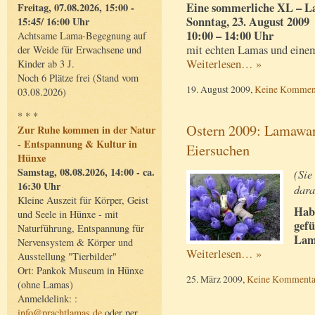
Eine sommerliche XL – 
Freitag, 07.08.2026, 15:00 -
Sonntag, 23. August 2009
15:45/ 16:00 Uhr
10:00 – 14:00 Uhr
Achtsame Lama-Begegnung auf
mit echten Lamas und einem
der Weide für Erwachsene und
Weiterlesen… »
Kinder ab 3 J.
Noch 6 Plätze frei (Stand vom
19. August 2009,
Keine Kommen
03.08.2026)
* * *
Ostern 2009: Lamawa
Zur Ruhe kommen in der Natur
- Entspannung & Kultur in
Eiersuchen
Hünxe
Samstag, 08.08.2026, 14:00 - ca.
(Sie
16:30 Uhr
dara
Kleine Auszeit für Körper, Geist
Hab
und Seele in Hünxe - mit
gefü
Naturführung, Entspannung für
Lam
Nervensystem & Körper und
Weiterlesen… »
Ausstellung "Tierbilder"
Ort: Pankok Museum in Hünxe
25. März 2009,
Keine Kommenta
(ohne Lamas)
Anmeldelink: :
info@prachtlamas.de
oder per