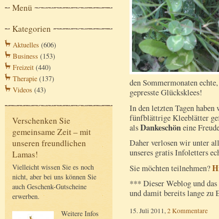
Menü
Kategorien
Aktuelles
(606)
Business
(153)
Freizeit
(440)
Therapie
(137)
den Sommermonaten echte, 
Videos
(43)
gepresste Glücksklees!
In den letzten Tagen haben w
fünfblättrige Kleeblätter 
Verschenken Sie
Dankeschön
als
eine Freud
gemeinsame Zeit – mit
Daher verlosen wir unter a
unseren freundlichen
unseres gratis Infoletters e
Lamas!
H
Vielleicht wissen Sie es noch
Sie möchten teilnehmen?
nicht, aber bei uns können Sie
*** Dieser Weblog und das 
auch Geschenk-Gutscheine
und damit bereits lange zu
erwerben.
15. Juli 2011,
2 Kommentare
Weitere Infos