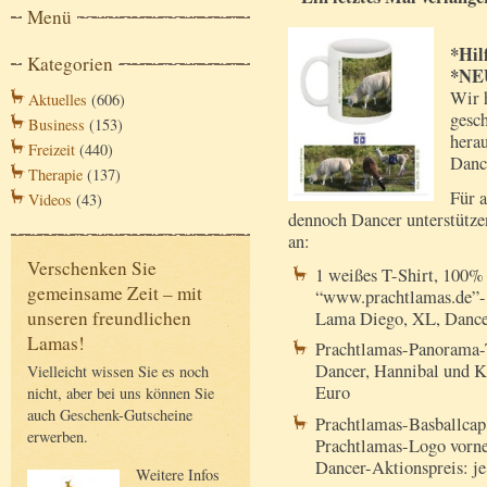
Menü
*Hil
Kategorien
*NE
Wir 
Aktuelles
(606)
gesch
Business
(153)
herau
Freizeit
(440)
Danc
Therapie
(137)
Für a
Videos
(43)
dennoch Dancer unterstütze
an:
Verschenken Sie
1 weißes T-Shirt, 100%
gemeinsame Zeit – mit
“www.prachtlamas.de”-
unseren freundlichen
Lama Diego, XL, Dancer
Lamas!
Prachtlamas-Panorama-
Dancer, Hannibal und Ka
Vielleicht wissen Sie es noch
Euro
nicht, aber bei uns können Sie
auch Geschenk-Gutscheine
Prachtlamas-Basballcap
erwerben.
Prachtlamas-Logo vorne
Dancer-Aktionspreis: je
Weitere Infos