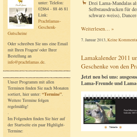
unter: Telefon:
Drei Lama-Mandalas al
02864 - 88 46 81
Selbstausdrucken für de
Link:
schwarz-weiss), Dancer-
Prachtlamas-
Geschenk-
Weiterlesen… »
Gutscheine
7. Januar 2013,
Keine Kommenta
Oder schreiben Sie uns eine Email
mit Ihren Fragen/ oder Ihrer
Bestellung an
Lamakalender 2011 un
info@prachtlamas.de
.
Geschenke von den Pr
Jetzt neu bei uns: ausges
Unser Programm mit allen
Lama-Freunde und Lama
Terminen finden Sie nach Monaten
“Termine”
sortiert, hier unter:
.
Weitere Termine folgen
regelmäßig!
.
Im Folgenden finden Sie hier auf
der Startseite ein paar Highlight-
Termine: