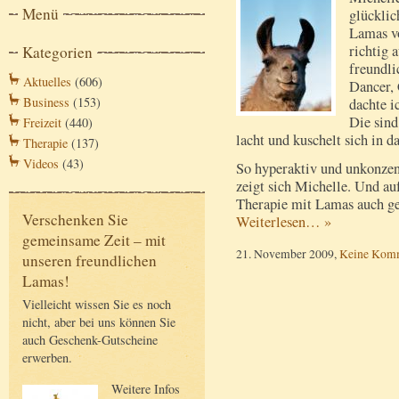
Menü
glücklic
Lamas vo
richtig 
Kategorien
freundli
Aktuelles
(606)
Dancer, 
Business
(153)
dachte i
Die sind
Freizeit
(440)
lacht und kuschelt sich in 
Therapie
(137)
Videos
(43)
So hyperaktiv und unkonzentr
zeigt sich Michelle. Und au
Therapie mit Lamas auch ge
Verschenken Sie
Weiterlesen… »
gemeinsame Zeit – mit
21. November 2009,
Keine Kom
unseren freundlichen
Lamas!
Vielleicht wissen Sie es noch
nicht, aber bei uns können Sie
auch Geschenk-Gutscheine
erwerben.
Weitere Infos