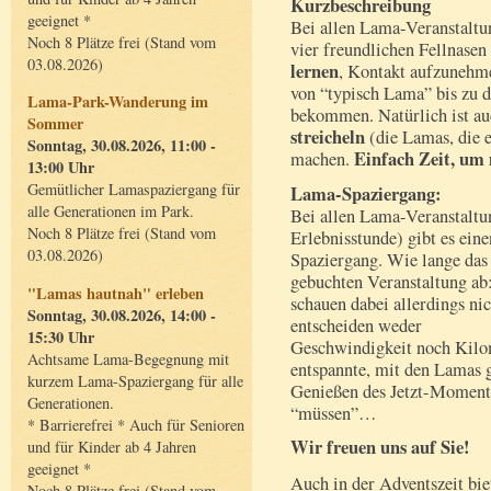
Kurzbeschreibung
geeignet *
Bei allen Lama-Veranstaltu
Noch 8 Plätze frei (Stand vom
vier freundlichen Fellnase
03.08.2026)
lernen
, Kontakt aufzunehme
von “typisch Lama” bis zu 
Lama-Park-Wanderung im
bekommen. Natürlich ist au
Sommer
streicheln
(die Lamas, die 
Sonntag, 30.08.2026, 11:00 -
Einfach Zeit, um
machen.
13:00 Uhr
Gemütlicher Lamaspaziergang für
Lama-Spaziergang:
alle Generationen im Park.
Bei allen Lama-Veranstaltu
Noch 8 Plätze frei (Stand vom
Erlebnisstunde) gibt es ein
03.08.2026)
Spaziergang. Wie lange das
gebuchten Veranstaltung ab:
"Lamas hautnah" erleben
schauen dabei allerdings ni
Sonntag, 30.08.2026, 14:00 -
entscheiden weder
15:30 Uhr
Geschwindigkeit noch Kilom
Achtsame Lama-Begegnung mit
entspannte, mit den Lamas
kurzem Lama-Spaziergang für alle
Genießen des Jetzt-Momente
Generationen.
“müssen”…
* Barrierefrei * Auch für Senioren
Wir freuen uns auf Sie!
und für Kinder ab 4 Jahren
geeignet *
Auch in der Adventszeit bi
Noch 8 Plätze frei (Stand vom