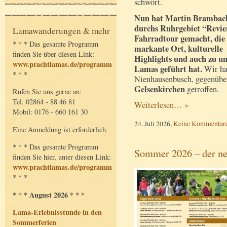
schwört.
Nun hat Martin Brambac
durchs Ruhrgebiet “Revie
Lamawanderungen & mehr
Fahrradtour gemacht, die
* * * Das gesamte Programm
markante Ort, kulturelle
finden Sie über diesen Link:
Highlights und auch zu u
www.prachtlamas.de/programm
Lamas geführt hat.
Wir ha
* * *
Nienhausenbusch, gegenüb
Gelsenkirchen
getroffen.
Rufen Sie uns gerne an:
Tel. 02864 - 88 46 81
Weiterlesen… »
Mobil: 0176 - 660 161 30
24. Juli 2026,
Keine Kommentar
Eine Anmeldung ist erforderlich.
* * * Das gesamte Programm
Sommer 2026 – der ne
finden Sie hier, unter diesen Link:
www.prachtlamas.de/programm
* * *
* * * August 2026 * * *
Lama-Erlebnisstunde in den
Sommerferien