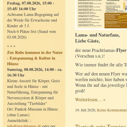
Freitag, 07.08.2026, 15:00 -
15:45/ 16:00 Uhr
Achtsame Lama-Begegnung auf
der Weide für Erwachsene und
Kinder ab 3 J.
Noch 6 Plätze frei (Stand vom
Lama- und Naturfans,
03.08.2026)
Liebe Gäste,
* * *
Flye
der neue Prachtlamas-
Zur Ruhe kommen in der Natur
(Vorschau s.u.)!
- Entspannung & Kultur in
Hünxe
Wie immer findet ihr alle T
Samstag, 08.08.2026, 14:00 - ca.
Wer auf den neuen Flyer wa
16:30 Uhr
werfen möchte, hier haben w
Kleine Auszeit für Körper, Geist
Wenn ihr auf das jeweilige
und Seele in Hünxe - mit
groß!
Naturführung, Entspannung für
Nervensystem & Körper und
Weiterlesen… »
Ausstellung "Tierbilder"
Ort: Pankok Museum in Hünxe
19. Juli 2026,
Keine Kommentar
(ohne Lamas)
Anmeldelink: :
Tierisch gute Termine
info@prachtlamas.de
oder per