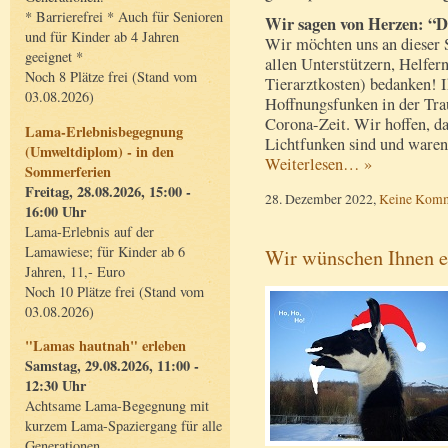
* Barrierefrei * Auch für Senioren
Wir sagen von Herzen: “
und für Kinder ab 4 Jahren
Wir möchten uns an dieser S
geeignet *
allen Unterstützern, Helfer
Noch 8 Plätze frei (Stand vom
Tierarztkosten) bedanken! I
03.08.2026)
Hoffnungsfunken in der Trau
Corona-Zeit. Wir hoffen, da
Lama-Erlebnisbegegnung
Lichtfunken sind und waren
(Umweltdiplom) - in den
Weiterlesen… »
Sommerferien
Freitag, 28.08.2026, 15:00 -
28. Dezember 2022,
Keine Komm
16:00 Uhr
Lama-Erlebnis auf der
Lamawiese; für Kinder ab 6
Wir wünschen Ihnen ei
Jahren, 11,- Euro
Noch 10 Plätze frei (Stand vom
03.08.2026)
"Lamas hautnah" erleben
Samstag, 29.08.2026, 11:00 -
12:30 Uhr
Achtsame Lama-Begegnung mit
kurzem Lama-Spaziergang für alle
Generationen.