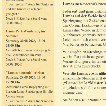
Lamas
im Revierpark Nienh
* Barrierefrei * Auch für Senioren
und für Kinder ab 4 Jahren
Jederzeit und ganz unkomp
geeignet *
Lamas auf der Weide beob
Noch 8 Plätze frei (Stand vom
Spaziergang mit Zwischens
03.08.2026)
den Corona-Lockdowns Freu
Lamas ihre Weide in dem öf
Lama-Park-Wanderung im
Nienhausen (ehemals Revier
Sommer
Leichtes einfach einmal vo
Samstag, 29.08.2026, 13:00 -
Vierbeiner zu betrachten. G
15:00 Uhr
Gemütlicher Lamaspaziergang für
Wir empfehlen allerdings, 
alle Generationen im Park.
wir im Park nicht ausgeschi
Noch 8 Plätze frei (Stand vom
Veranstaltungen erhalten e
03.08.2026)
Bestätigung zugeschickt.
"Lamas hautnah" erleben
Wer die Lamas etwas nähe
Samstag, 29.08.2026, 16:00 -
entspannte Stunden mit d
17:30 Uhr
(“Lama” heißt “Meister”)
Achtsame Lama-Begegnung mit
eingeladen, sich für eine u
kurzem Lama-Spaziergang für alle
anzumelden.
Generationen.
Sie finden alle Termine hie
* Barrierefrei * Auch für Senioren
und für Kinder ab 4 Jahren