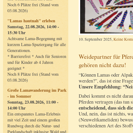
Noch 6 Plätze frei (Stand vom
03.08.2026)
"Lamas hautnah" erleben
Samstag, 22.08.2026, 14:00 -
15:30 Uhr
Achtsame Lama-Begegnung mit
10. September 2025,
Keine Kom
kurzem Lama-Spaziergang für alle
Generationen.
Weidepartner für Pfe
* Barrierefrei * Auch für Senioren
und für Kinder ab 4 Jahren
gehören nicht dazu!
geeignet *
Noch 8 Plätze frei (Stand vom
“Können Lamas oder Alpaka
03.08.2026)
werden?”, das ist eine Frage
Unsere Empfehlung: “Nei
Große Lamawanderung im Park
Dabei kommt es nicht darau
- im Sommer
Pferden vertragen (das tun s
Sonntag, 23.08.2026, 11:00 -
entscheidend, dass sich di
14:00 Uhr
Und, nein, das ist nichts, 
Ein entspanntes Lama-Erlebnis
(Neuweltkameliden) bewusst
mit viel Zeit und einem großen
verschiedenen Art des Stoff
Rundweg durch die Natur- und
Parklandschaft inklusive Wald und