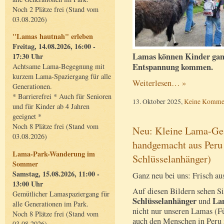
Noch 2 Plätze frei (Stand vom
03.08.2026)
"Lamas hautnah" erleben
Freitag, 14.08.2026, 16:00 -
Lamas können Kinder ganz s
17:30 Uhr
Entspannung kommen.
Achtsame Lama-Begegnung mit
kurzem Lama-Spaziergang für alle
Weiterlesen… »
Generationen.
* Barrierefrei * Auch für Senioren
13. Oktober 2025,
Keine Komme
und für Kinder ab 4 Jahren
geeignet *
Noch 8 Plätze frei (Stand vom
Neu: Kleine Lama-Ges
03.08.2026)
handgemacht aus Peru
Lama-Park-Wanderung im
Schlüsselanhänger)
Sommer
Samstag, 15.08.2026, 11:00 -
Ganz neu bei uns: Frisch au
13:00 Uhr
Auf diesen Bildern sehen S
Gemütlicher Lamaspaziergang für
Schlüsselanhänger
La
und
alle Generationen im Park.
nicht nur unseren Lamas (Fü
Noch 8 Plätze frei (Stand vom
auch den Menschen in Peru 
03.08.2026)