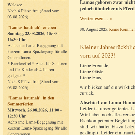
Lamas gehören zwar nicht
Waldsee.
jedoch ähnlicher als Pferd
Noch 4 Plätze frei (Stand vom
03.08.2026)
Weiterlesen… »
"Lamas hautnah" erleben
30. August 2025,
Keine Kommen
Sonntag, 23.08.2026, 15:00 -
16:30 Uhr
Achtsame Lama-Begegnung mit
Kleiner Jahresrückbli
kurzem Lama-Spaziergang für alle
vorn auf 2023!
Generationen.
* Barrierefrei * Auch für Senioren
Liebe Freunde,
und für Kinder ab 4 Jahren
Liebe Gäste,
geeignet *
Liebe Fans,
Noch 8 Plätze frei (Stand vom
wir blicken auf ein wirklic
03.08.2026)
zurück.
"Lamas hautnah" in den
Abschied von Lama Hann
Sommerferien
Leider ist unser geliebtes 
Mittwoch, 26.08.2026, 11:00 -
Wir haben noch alles versuc
12:30 Uhr
Fachkompetenter Begleitung
Achtsame Lama-Begegnung mit
sind. wir hatten bis zu Letz
kurzem Lama-Spaziergang für alle
gekämpft. Leider ein traurig
Generationen.