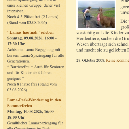
Eine
einer kleinen Gruppe, daher viel
gege
intensiver.
unve
Noch 4-5 Plätze frei (2 Lamas)
Die 
(Stand vom 03.08.2026)
groß
"Lamas hautnah" erleben
vorsichtig auf die Kinder
Sonntag, 09.08.2026, 16:00 -
Herdentiere, suchen die Gru
17:30 Uhr
Wesen überträgt sich schnel
und macht sie zu geliebten
Achtsame Lama-Begegnung mit
kurzem Lama-Spaziergang für alle
28. Oktober 2008,
Keine Komme
Generationen.
* Barrierefrei * Auch für Senioren
und für Kinder ab 4 Jahren
geeignet *
Noch 8 Plätze frei (Stand vom
03.08.2026)
Lama-Park-Wanderung in den
Sommerferien
Montag, 10.08.2026, 16:00 -
18:00 Uhr
Gemütlicher Lamaspaziergang für
alle Generationen im Park.