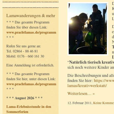
D
K
u
Lamawanderungen & mehr
L
* * * Das gesamte Programm
D
finden Sie über diesen Link:
e
www.prachtlamas.de/programm
d
* * *
N
Rufen Sie uns gerne an:
T
Tel. 02864 - 88 46 81
n
Mobil: 0176 - 660 161 30
L
Natürlich tierisch kreati
“
Eine Anmeldung ist erforderlich.
sich noch weitere Kinder a
* * * Das gesamte Programm
Die Beschreibungen und all
finden Sie hier, unter diesen Link:
finden Sie hier:
https://www
www.prachtlamas.de/programm
lamas/kreativwerkstatt/
* * *
Weiterlesen… »
* * * August 2026 * * *
12. Februar 2011,
Keine Kommen
Lama-Erlebnisstunde in den
Sommerferien