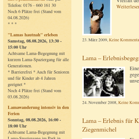
Vielfalt de
Telefon: 0176 - 660 161 30
Weiterles
Noch 6 Plätze frei (Stand vom
04.08.2026)
* * *
"Lamas hautnah" erleben
23. März 2009,
Keine Kommenta
Samstag, 08.08.2026, 13:30 -
15:00 Uhr
Achtsame Lama-Begegnung mit
Lama – Erlebnisbegeg
kurzem Lama-Spaziergang für alle
Generationen.
Eine
* Barrierefrei * Auch für Senioren
gege
und für Kinder ab 4 Jahren
unve
geeignet *
Noch 4 Plätze frei (Stand vom
03.08.2026)
24. November 2008,
Keine Kom
Lamawanderung intensiv in den
Ferien
Lama – Erlebnis für K
Sonntag, 08.08.2026, 16:00 -
18:00 Uhr
Ziegenmichel
Achtsame Lama-Begegnung mit
Lama-Spaziergang im Park in