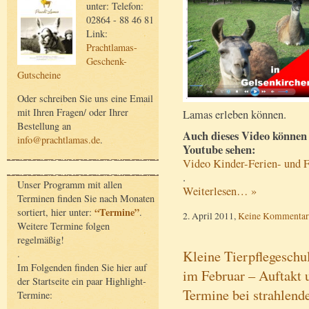
unter: Telefon:
02864 - 88 46 81
Link:
Prachtlamas-
Geschenk-
Gutscheine
Oder schreiben Sie uns eine Email
mit Ihren Fragen/ oder Ihrer
Lamas erleben können.
Bestellung an
Auch dieses Video können 
info@prachtlamas.de
.
Youtube sehen:
Video Kinder-Ferien- und 
.
Unser Programm mit allen
Weiterlesen… »
Terminen finden Sie nach Monaten
“Termine”
sortiert, hier unter:
.
2. April 2011,
Keine Kommentar
Weitere Termine folgen
regelmäßig!
Kleine Tierpflegeschu
.
Im Folgenden finden Sie hier auf
im Februar – Auftakt 
der Startseite ein paar Highlight-
Termine bei strahlen
Termine: