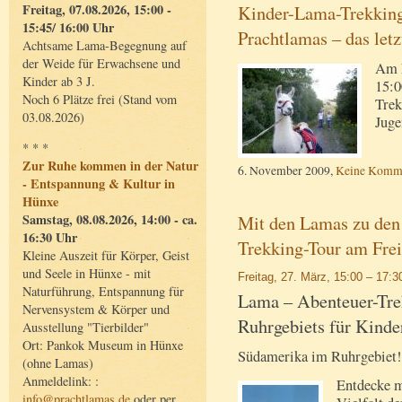
Kinder-Lama-Trekking
Freitag, 07.08.2026, 15:00 -
15:45/ 16:00 Uhr
Prachtlamas – das let
Achtsame Lama-Begegnung auf
der Weide für Erwachsene und
Am F
Kinder ab 3 J.
15:0
Noch 6 Plätze frei (Stand vom
Trek
03.08.2026)
Juge
* * *
Zur Ruhe kommen in der Natur
6. November 2009,
Keine Komm
- Entspannung & Kultur in
Hünxe
Mit den Lamas zu den
Samstag, 08.08.2026, 14:00 - ca.
16:30 Uhr
Trekking-Tour am Frei
Kleine Auszeit für Körper, Geist
und Seele in Hünxe - mit
Freitag, 27. März, 15:00 – 17:3
Naturführung, Entspannung für
Lama – Abenteuer-Tre
Nervensystem & Körper und
Ruhrgebiets für Kinde
Ausstellung "Tierbilder"
Ort: Pankok Museum in Hünxe
Südamerika im Ruhrgebiet!
(ohne Lamas)
Anmeldelink: :
Entdecke m
info@prachtlamas.de
oder per