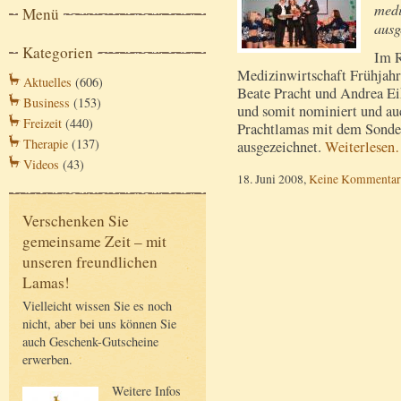
medi
Menü
ausg
Kategorien
Im R
Medizinwirtschaft Frühjahr
Aktuelles
(606)
Beate Pracht und Andrea E
Business
(153)
und somit nominiert und auc
Freizeit
(440)
Prachtlamas mit dem Sonder
Therapie
(137)
ausgezeichnet.
Weiterlesen
Videos
(43)
18. Juni 2008,
Keine Kommentar
Verschenken Sie
gemeinsame Zeit – mit
unseren freundlichen
Lamas!
Vielleicht wissen Sie es noch
nicht, aber bei uns können Sie
auch Geschenk-Gutscheine
erwerben.
Weitere Infos