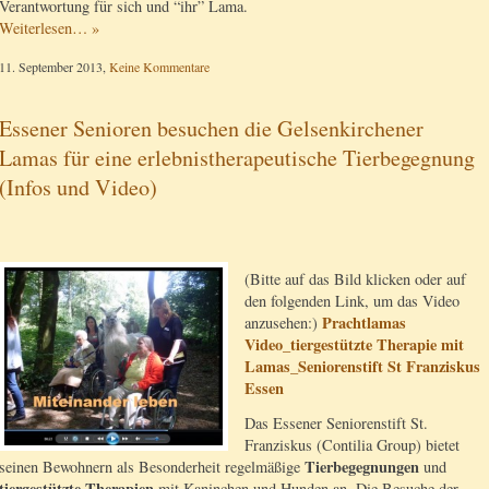
Verantwortung für sich und “ihr” Lama.
Weiterlesen… »
11. September 2013,
Keine Kommentare
Essener Senioren besuchen die Gelsenkirchener
Lamas für eine erlebnistherapeutische Tierbegegnung
(Infos und Video)
(Bitte auf das Bild klicken oder auf
den folgenden Link, um das Video
Prachtlamas
anzusehen:)
Video_tiergestützte Therapie mit
Lamas_Seniorenstift St Franziskus
Essen
Das Essener Seniorenstift St.
Franziskus (Contilia Group) bietet
Tierbegegnungen
seinen Bewohnern als Besonderheit regelmäßige
und
tiergestützte Therapien
mit Kaninchen und Hunden an. Die Besuche der