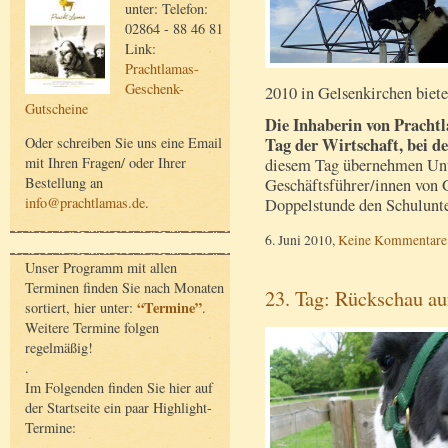
unter: Telefon:
02864 - 88 46 81
Link:
Prachtlamas-
Geschenk-
2010 in Gelsenkirchen biete
Gutscheine
Die Inhaberin von Prachtl
Tag der Wirtschaft, bei de
Oder schreiben Sie uns eine Email
mit Ihren Fragen/ oder Ihrer
diesem Tag übernehmen Un
Bestellung an
Geschäftsführer/innen von 
info@prachtlamas.de
.
Doppelstunde den Schulunte
6. Juni 2010,
Keine Kommentare
Unser Programm mit allen
Terminen finden Sie nach Monaten
23. Tag: Rückschau au
“Termine”
sortiert, hier unter:
.
Weitere Termine folgen
regelmäßig!
.
Im Folgenden finden Sie hier auf
der Startseite ein paar Highlight-
Termine: