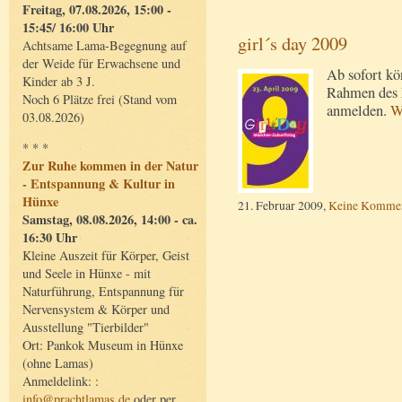
Freitag, 07.08.2026, 15:00 -
15:45/ 16:00 Uhr
girl´s day 2009
Achtsame Lama-Begegnung auf
der Weide für Erwachsene und
Ab sofort kö
Kinder ab 3 J.
Rahmen des 
Noch 6 Plätze frei (Stand vom
anmelden.
W
03.08.2026)
* * *
Zur Ruhe kommen in der Natur
- Entspannung & Kultur in
Hünxe
21. Februar 2009,
Keine Kommen
Samstag, 08.08.2026, 14:00 - ca.
16:30 Uhr
Kleine Auszeit für Körper, Geist
und Seele in Hünxe - mit
Naturführung, Entspannung für
Nervensystem & Körper und
Ausstellung "Tierbilder"
Ort: Pankok Museum in Hünxe
(ohne Lamas)
Anmeldelink: :
info@prachtlamas.de
oder per