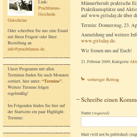
Link:
Männerberufe praktische Ein
Prachtlamas-
Praktikumsplätze und Aktion
Geschenk-
auf www.girlsday.de über d
Gutscheine
Termin: Donnerstag, 23. Ap
Oder schreiben Sie uns eine Email
Anmeldung und weitere Info
mit Ihren Fragen/ oder Ihrer
www.girlsday.de
.
Bestellung an
info@prachtlamas.de
.
Wir freuen uns auf Euch!
21. Februar 2009, Kategorie
Aktu
Unser Programm mit allen
Terminen finden Sie nach Monaten
vorheriger Beitrag
“Termine”
sortiert, hier unter:
.
Weitere Termine folgen
regelmäßig!
Schreibe einen Komm
.
Im Folgenden finden Sie hier auf
der Startseite ein paar Highlight-
Name
(required)
Termine:
Mail (will not be published) (req