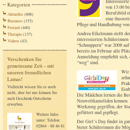
Interessiert
Kategorien
von 13:00 bi
Berufsbild ei
Aktuelles
(606)
eine theoret
Business
(153)
Pflege und Handhabung von
Freizeit
(440)
Andrea Eikelmann stellt den
Therapie
(137)
interessierten Schülerinne
Videos
(43)
“Schnuppern” war 2008 auf s
bereits im Februar alle Plät
Anmeldung empfiehlt sich, 
Verschenken Sie
“weg” sind.
gemeinsame Zeit – mit
Wir 
unseren freundlichen
zehn
Lamas!
Prak
Vielleicht wissen Sie es noch
Einb
nicht, aber bei uns können Sie
Die Mädchen lernen die Bes
auch Geschenk-Gutscheine
Neuweltkameliden kennen. 
erwerben.
Werkzeug gegriffen, der St
gefüttert und gepflegt.
Weitere Infos
unter: Telefon:
Der Girl´s Day findet in g
02864 - 88 46 81
bietet Schülerinnen die Mög