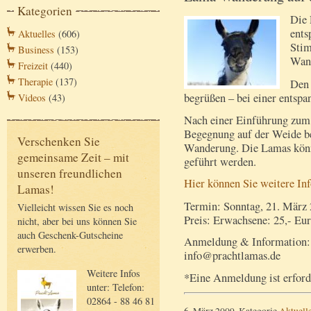
Kategorien
Die 
ents
Aktuelles
(606)
Stim
Business
(153)
Wan
Freizeit
(440)
Therapie
(137)
Den 
begrüßen – bei einer ents
Videos
(43)
Nach einer Einführung zum 
Begegnung auf der Weide be
Verschenken Sie
Wanderung. Die Lamas könn
gemeinsame Zeit – mit
geführt werden.
unseren freundlichen
Hier können Sie weitere In
Lamas!
Termin: Sonntag, 21. März 
Vielleicht wissen Sie es noch
Preis: Erwachsene: 25,- Eur
nicht, aber bei uns können Sie
auch Geschenk-Gutscheine
Anmeldung & Information: 
erwerben.
info@prachtlamas.de
Weitere Infos
*Eine Anmeldung ist erford
unter: Telefon:
02864 - 88 46 81
6. März 2009, Kategorie
Aktuell