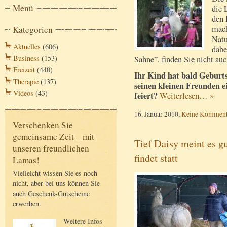
Menü
die 
den
mach
Kategorien
Natu
Aktuelles
(606)
dabe
Business
(153)
Sahne”, finden Sie nicht au
Freizeit
(440)
Ihr Kind hat bald Geburts
Therapie
(137)
seinen kleinen Freunden e
Videos
(43)
feiert?
Weiterlesen… »
16. Januar 2010,
Keine Komment
Verschenken Sie
gemeinsame Zeit – mit
Tief Daisy meint es
unseren freundlichen
findet statt
Lamas!
Vielleicht wissen Sie es noch
nicht, aber bei uns können Sie
auch Geschenk-Gutscheine
erwerben.
Weitere Infos