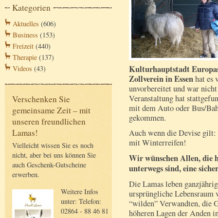
Kategorien
Aktuelles
(606)
Business
(153)
Freizeit
(440)
Therapie
(137)
Kulturhauptstadt Europas
Videos
(43)
Zollverein in Essen
hat es 
unvorbereitet und war nich
Veranstaltung hat stattgef
Verschenken Sie
mit dem Auto oder Bus/Bah
gemeinsame Zeit – mit
gekommen.
unseren freundlichen
Lamas!
Auch wenn die Devise gilt:
mit Winterreifen!
Vielleicht wissen Sie es noch
nicht, aber bei uns können Sie
Wir wünschen Allen, die 
auch Geschenk-Gutscheine
unterwegs sind, eine siche
erwerben.
Die Lamas leben ganzjährig
Weitere Infos
ursprüngliche Lebensraum 
unter: Telefon:
“wilden” Verwandten, die G
02864 - 88 46 81
höheren Lagen der Anden i