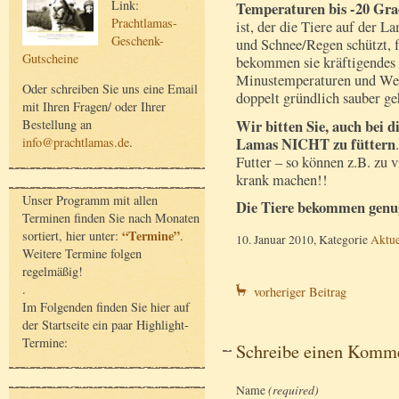
Link:
Temperaturen bis -20 Gr
Prachtlamas-
ist, der die Tiere auf der
Geschenk-
und Schnee/Regen schützt, f
Gutscheine
bekommen sie kräftigendes Z
Minustemperaturen und Wei
Oder schreiben Sie uns eine Email
doppelt gründlich sauber ge
mit Ihren Fragen/ oder Ihrer
Wir bitten Sie, auch bei 
Bestellung an
Lamas NICHT zu füttern
info@prachtlamas.de
.
Futter – so können z.B. zu 
krank machen!!
Unser Programm mit allen
Die Tiere bekommen genug 
Terminen finden Sie nach Monaten
“Termine”
sortiert, hier unter:
.
10. Januar 2010, Kategorie
Aktue
Weitere Termine folgen
regelmäßig!
.
vorheriger Beitrag
Im Folgenden finden Sie hier auf
der Startseite ein paar Highlight-
Termine:
Schreibe einen Komm
Name
(required)