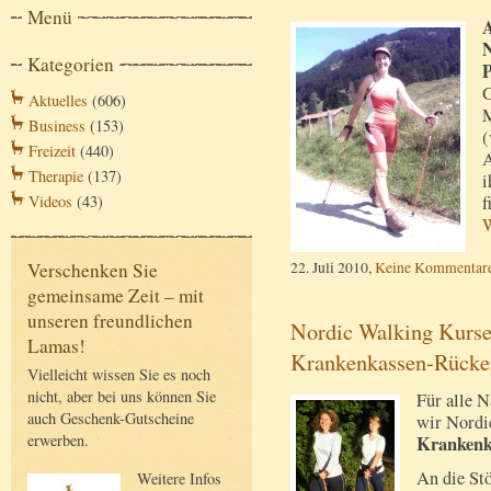
Menü
A
N
Kategorien
P
G
Aktuelles
(606)
M
Business
(153)
(
Freizeit
(440)
A
Therapie
(137)
i
Videos
(43)
f
W
22. Juli 2010,
Keine Kommentar
Verschenken Sie
gemeinsame Zeit – mit
unseren freundlichen
Nordic Walking Kurse
Lamas!
Krankenkassen-Rücker
Vielleicht wissen Sie es noch
nicht, aber bei uns können Sie
Für alle 
auch Geschenk-Gutscheine
wir Nordi
erwerben.
Krankenk
An die St
Weitere Infos