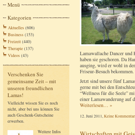
Menü
Kategorien
Aktuelles
(606)
Business
(153)
Freizeit
(440)
Therapie
(137)
Lamawallache Dancer und H
Videos
(43)
haben sie geschoren. Da Han
ausging, wird er wohl in 
Friseur-Besuch bekommen.
Verschenken Sie
Jetzt sind unsere fünf Lam
gemeinsame Zeit – mit
gerne mit bei den Entschleu
unseren freundlichen
“Wellness für die Seele” mi
Lamas!
einer Lamawanderung auf d
Vielleicht wissen Sie es noch
Weiterlesen… »
nicht, aber bei uns können Sie
auch Geschenk-Gutscheine
12. Juni 2011,
Keine Kommentar
erwerben.
Weitere Infos
Wirtschaften mit Geis