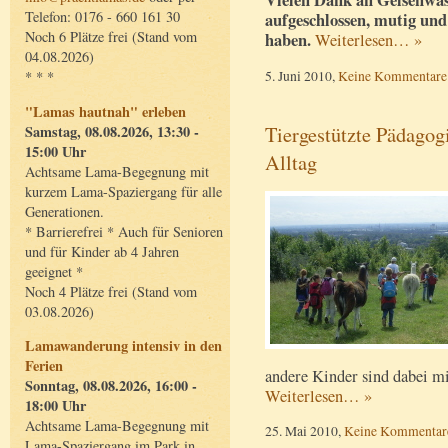
Vielen Dank an Gelsenwasse
Telefon: 0176 - 660 161 30
aufgeschlossen, mutig und
Noch 6 Plätze frei (Stand vom
haben.
Weiterlesen… »
04.08.2026)
5. Juni 2010,
Keine Kommentare
* * *
"Lamas hautnah" erleben
Tiergestützte Pädagog
Samstag, 08.08.2026, 13:30 -
15:00 Uhr
Alltag
Achtsame Lama-Begegnung mit
kurzem Lama-Spaziergang für alle
Generationen.
* Barrierefrei * Auch für Senioren
und für Kinder ab 4 Jahren
geeignet *
Noch 4 Plätze frei (Stand vom
03.08.2026)
Lamawanderung intensiv in den
Ferien
andere Kinder sind dabei mi
Sonntag, 08.08.2026, 16:00 -
Weiterlesen… »
18:00 Uhr
Achtsame Lama-Begegnung mit
25. Mai 2010,
Keine Kommentar
Lama-Spaziergang im Park in