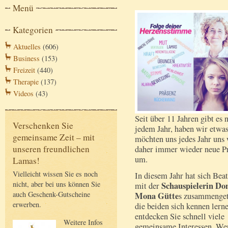
Menü
Kategorien
Aktuelles
(606)
Business
(153)
Freizeit
(440)
Therapie
(137)
Videos
(43)
Seit über 11 Jahren gibt es
Verschenken Sie
jedem Jahr, haben wir etwas
gemeinsame Zeit – mit
möchten uns jedes Jahr uns
unseren freundlichen
daher immer wieder neue Pr
um.
Lamas!
Vielleicht wissen Sie es noch
In diesem Jahr hat sich Bea
nicht, aber bei uns können Sie
Schauspielerin Do
mit der
auch Geschenk-Gutscheine
Mona Gütte
s zusammenget
erwerben.
die beiden sich kennen lerne
entdecken Sie schnell viele
Weitere Infos
gemeinsame Interessen, Wer