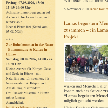
Wir freuen uns auf Ihren 
Freitag, 07.08.2026, 15:00 -
15:45/ 16:00 Uhr
6. November 2010,
Keine Komm
Achtsame Lama-Begegnung auf
der Weide für Erwachsene und
Kinder ab 3 J.
Lamas begeistern Men
Noch 6 Plätze frei (Stand vom
zusammen – ein Lama
03.08.2026)
Projekt
* * *
Zur Ruhe kommen in der Natur
- Entspannung & Kultur in
Hünxe
Samstag, 08.08.2026, 14:00 - ca.
16:30 Uhr
Kleine Auszeit für Körper, Geist
und Seele in Hünxe - mit
Naturführung, Entspannung für
Nervensystem & Körper und
wirken und Menschen aller
Ausstellung "Tierbilder"
konnte auch das aktuelle “P
Ort: Pankok Museum in Hünxe
“Lamas begeistern Mensc
(ohne Lamas)
möglich gemacht werden.
Anmeldelink: :
info@prachtlamas.de
oder per