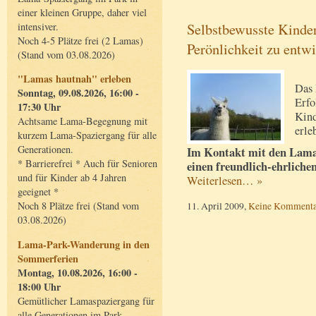
einer kleinen Gruppe, daher viel
Selbstbewusste Kinder
intensiver.
Noch 4-5 Plätze frei (2 Lamas)
Perönlichkeit zu entw
(Stand vom 03.08.2026)
"Lamas hautnah" erleben
Das 
Sonntag, 09.08.2026, 16:00 -
Erfo
17:30 Uhr
Kind
Achtsame Lama-Begegnung mit
erle
kurzem Lama-Spaziergang für alle
Generationen.
Im Kontakt mit den Lama
* Barrierefrei * Auch für Senioren
einen freundlich-ehrliche
und für Kinder ab 4 Jahren
Weiterlesen… »
geeignet *
11. April 2009,
Keine Kommenta
Noch 8 Plätze frei (Stand vom
03.08.2026)
Lama-Park-Wanderung in den
Sommerferien
Montag, 10.08.2026, 16:00 -
18:00 Uhr
Gemütlicher Lamaspaziergang für
alle Generationen im Park.