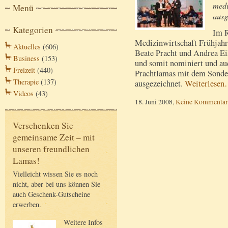
medi
Menü
ausg
Kategorien
Im R
Medizinwirtschaft Frühjahr
Aktuelles
(606)
Beate Pracht und Andrea E
Business
(153)
und somit nominiert und auc
Freizeit
(440)
Prachtlamas mit dem Sonder
Therapie
(137)
ausgezeichnet.
Weiterlesen
Videos
(43)
18. Juni 2008,
Keine Kommentar
Verschenken Sie
gemeinsame Zeit – mit
unseren freundlichen
Lamas!
Vielleicht wissen Sie es noch
nicht, aber bei uns können Sie
auch Geschenk-Gutscheine
erwerben.
Weitere Infos