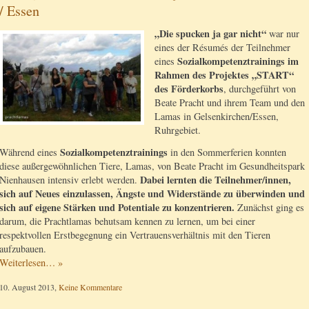
/ Essen
„Die spucken ja gar nicht“
war nur
eines der Résumés der Teilnehmer
Sozialkompetenztrainings im
eines
Rahmen des Projektes „START“
des Förderkorbs
, durchgeführt von
Beate Pracht und ihrem Team und den
Lamas in Gelsenkirchen/Essen,
Ruhrgebiet.
Sozialkompetenztrainings
Während eines
in den Sommerferien konnten
diese außergewöhnlichen Tiere, Lamas, von Beate Pracht im Gesundheitspark
Dabei lernten die Teilnehmer/innen,
Nienhausen intensiv erlebt werden.
sich auf Neues einzulassen, Ängste und Widerstände zu überwinden und
sich auf eigene Stärken und Potentiale zu konzentrieren.
Zunächst ging es
darum, die Prachtlamas behutsam kennen zu lernen, um bei einer
respektvollen Erstbegegnung ein Vertrauensverhältnis mit den Tieren
aufzubauen.
Weiterlesen… »
10. August 2013,
Keine Kommentare