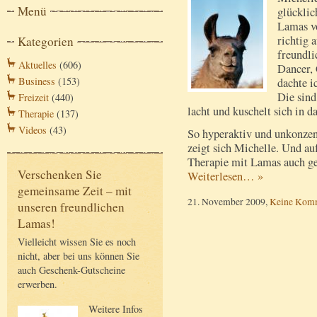
Menü
glücklic
Lamas vo
richtig 
Kategorien
freundli
Aktuelles
(606)
Dancer, 
Business
(153)
dachte i
Die sind
Freizeit
(440)
lacht und kuschelt sich in 
Therapie
(137)
Videos
(43)
So hyperaktiv und unkonzentr
zeigt sich Michelle. Und au
Therapie mit Lamas auch ge
Verschenken Sie
Weiterlesen… »
gemeinsame Zeit – mit
21. November 2009,
Keine Kom
unseren freundlichen
Lamas!
Vielleicht wissen Sie es noch
nicht, aber bei uns können Sie
auch Geschenk-Gutscheine
erwerben.
Weitere Infos