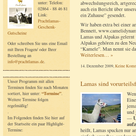
abwechslungsreich, artgerec
unter: Telefon:
auch ein Bericht über unser
02864 - 88 46 81
ein Zuhause” gesendet.
Link:
Prachtlamas-
Wir haben extra bei einer 
Geschenk-
Bennett, www.camelidynam
Gutscheine
Lamas und Alpakas gelernt 
Alpakas gehören zu den Neu
Oder schreiben Sie uns eine Email
“Kamele”. Man nennt sie da
mit Ihren Fragen/ oder Ihrer
Weiterlesen… »
Bestellung an
info@prachtlamas.de
.
14. Dezember 2009,
Keine Komm
Unser Programm mit allen
Lamas sind vorurteilsf
Terminen finden Sie nach Monaten
“Termine”
sortiert, hier unter:
.
Wenn
Weitere Termine folgen
Eine
regelmäßig!
jema
.
und 
U
Im Folgenden finden Sie hier auf
—
auf
der Startseite ein paar Highlight-
Termine:
heißt, Lamas spucken nur a