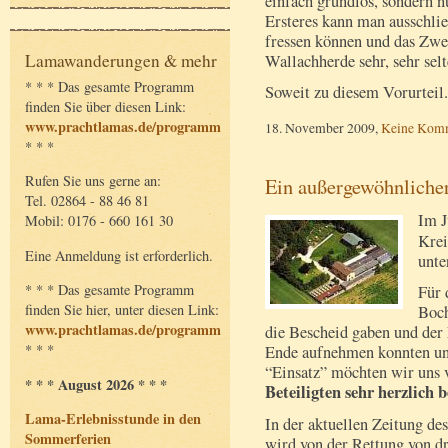
einfach grundlos, sondern n
Ersteres kann man ausschlie
fressen können und das Zwei
Lamawanderungen & mehr
Wallachherde sehr, sehr se
* * * Das gesamte Programm
Soweit zu diesem Vorurteil
finden Sie über diesen Link:
www.prachtlamas.de/programm
18. November 2009,
Keine Kom
* * *
Rufen Sie uns gerne an:
Ein außergewöhnlicher
Tel. 02864 - 88 46 81
Im J
Mobil: 0176 - 660 161 30
Krei
Eine Anmeldung ist erforderlich.
unte
* * * Das gesamte Programm
Für 
finden Sie hier, unter diesen Link:
Boch
www.prachtlamas.de/programm
die Bescheid gaben und der 
* * *
Ende aufnehmen konnten und
“Einsatz” möchten wir uns
* * * August 2026 * * *
Beteiligten sehr herzlich 
Lama-Erlebnisstunde in den
In der aktuellen Zeitung de
Sommerferien
wird von der Rettung von dr