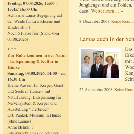
Freitag, 07.08.2026, 15:00 -
Junghengst und ein Fohlen,
15:45/ 16:00 Uhr
dazu:
Weiterlesen… »
Achtsame Lama-Begegnung auf
der Weide für Erwachsene und
8. Dezember 2008,
Keine Komme
Kinder ab 3 J.
Noch 6 Plätze frei (Stand vom
Lamas auch in der Sch
03.08.2026)
Das 
* * *
Eike
Zur Ruhe kommen in der Natur
mit 
- Entspannung & Kultur in
Woch
Hünxe
Kong
Samstag, 08.08.2026, 14:00 - ca.
Sch
16:30 Uhr
Kleine Auszeit für Körper, Geist
22. September 2008,
Keine Kom
und Seele in Hünxe - mit
Naturführung, Entspannung für
Nervensystem & Körper und
Ausstellung "Tierbilder"
Ort: Pankok Museum in Hünxe
(ohne Lamas)
Anmeldelink: :
info@prachtlamas.de
oder per