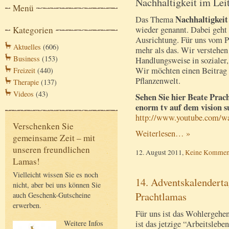
Nachhaltigkeit im Lei
Menü
Nachhaltigkei
Das Thema
wieder genannt. Dabei geht
Kategorien
Ausrichtung. Für uns vom P
Aktuelles
(606)
mehr als das. Wir verstehen 
Business
(153)
Handlungsweise in sozialer
Wir möchten einen Beitrag l
Freizeit
(440)
Pflanzenwelt.
Therapie
(137)
Videos
(43)
Sehen Sie hier Beate Prac
enorm tv auf dem vision 
http://www.youtube.com/
Verschenken Sie
Weiterlesen… »
gemeinsame Zeit – mit
unseren freundlichen
12. August 2011,
Keine Kommen
Lamas!
Vielleicht wissen Sie es noch
14. Adventskalenderta
nicht, aber bei uns können Sie
Prachtlamas
auch Geschenk-Gutscheine
erwerben.
Für uns ist das Wohlergehe
ist das jetzige “Arbeitslebe
Weitere Infos