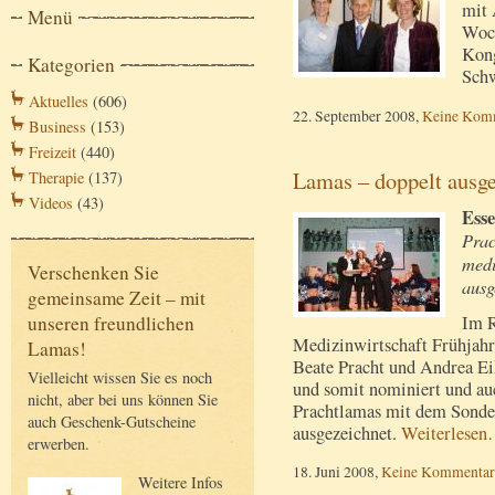
mit 
Menü
Woch
Kong
Kategorien
Sch
Aktuelles
(606)
22. September 2008,
Keine Kom
Business
(153)
Freizeit
(440)
Lamas – doppelt ausge
Therapie
(137)
Videos
(43)
Esse
Prac
medi
Verschenken Sie
ausg
gemeinsame Zeit – mit
Im R
unseren freundlichen
Medizinwirtschaft Frühjahr
Lamas!
Beate Pracht und Andrea E
Vielleicht wissen Sie es noch
und somit nominiert und auc
nicht, aber bei uns können Sie
Prachtlamas mit dem Sonder
auch Geschenk-Gutscheine
ausgezeichnet.
Weiterlesen
erwerben.
18. Juni 2008,
Keine Kommentar
Weitere Infos