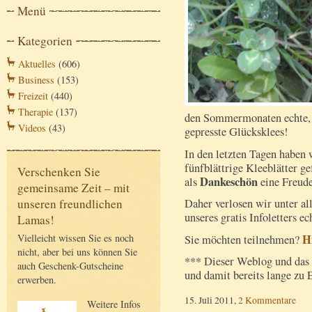
Menü
Kategorien
Aktuelles
(606)
Business
(153)
Freizeit
(440)
Therapie
(137)
den Sommermonaten echte, 
Videos
(43)
gepresste Glücksklees!
In den letzten Tagen haben w
fünfblättrige Kleeblätter 
Verschenken Sie
Dankeschön
als
eine Freud
gemeinsame Zeit – mit
Daher verlosen wir unter a
unseren freundlichen
unseres gratis Infoletters e
Lamas!
H
Vielleicht wissen Sie es noch
Sie möchten teilnehmen?
nicht, aber bei uns können Sie
*** Dieser Weblog und das 
auch Geschenk-Gutscheine
und damit bereits lange zu
erwerben.
15. Juli 2011,
2 Kommentare
Weitere Infos