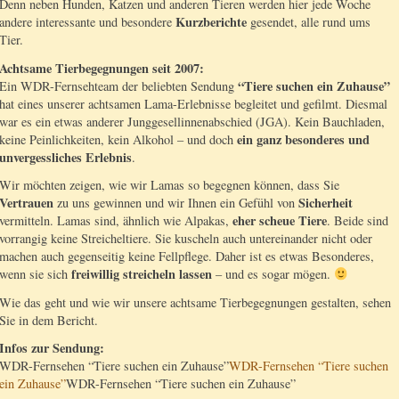
Denn neben Hunden, Katzen und anderen Tieren werden hier jede Woche
Kurzberichte
andere interessante und besondere
gesendet, alle rund ums
Tier.
Achtsame Tierbegegnungen seit 2007:
“Tiere suchen ein Zuhause”
Ein WDR-Fernsehteam der beliebten Sendung
hat eines unserer achtsamen Lama-Erlebnisse begleitet und gefilmt. Diesmal
war es ein etwas anderer Junggesellinnenabschied (JGA). Kein Bauchladen,
ein ganz besonderes und
keine Peinlichkeiten, kein Alkohol – und doch
unvergessliches Erlebnis
.
Wir möchten zeigen, wie wir Lamas so begegnen können, dass Sie
Vertrauen
Sicherheit
zu uns gewinnen und wir Ihnen ein Gefühl von
eher scheue Tiere
vermitteln. Lamas sind, ähnlich wie Alpakas,
. Beide sind
vorrangig keine Streicheltiere. Sie kuscheln auch untereinander nicht oder
machen auch gegenseitig keine Fellpflege. Daher ist es etwas Besonderes,
freiwillig streicheln lassen
wenn sie sich
– und es sogar mögen.
Wie das geht und wie wir unsere achtsame Tierbegegnungen gestalten, sehen
Sie in dem Bericht.
Infos zur Sendung:
WDR-Fernsehen “Tiere suchen ein Zuhause”
WDR-Fernsehen “Tiere suchen
ein Zuhause”
WDR-Fernsehen “Tiere suchen ein Zuhause”