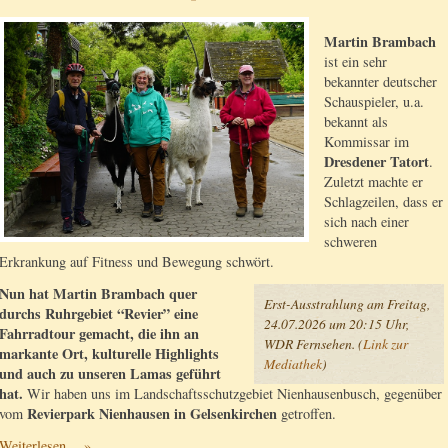
Martin Brambach
ist ein sehr
bekannter deutscher
Schauspieler, u.a.
bekannt als
Kommissar im
Dresdener Tatort
.
Zuletzt machte er
Schlagzeilen, dass er
sich nach einer
schweren
Erkrankung auf Fitness und Bewegung schwört.
Nun hat Martin Brambach quer
Erst-Ausstrahlung am Freitag,
durchs Ruhrgebiet “Revier” eine
24.07.2026 um 20:15 Uhr,
Fahrradtour gemacht, die ihn an
WDR Fernsehen. (
Link zur
markante Ort, kulturelle Highlights
Mediathek
)
und auch zu unseren Lamas geführt
hat.
Wir haben uns im Landschaftsschutzgebiet Nienhausenbusch, gegenüber
Revierpark Nienhausen in Gelsenkirchen
vom
getroffen.
Weiterlesen… »