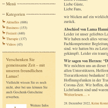
Menü
Liebe Gäste,
Liebe Fans,
Kategorien
wir blicken auf ein wirklic
zurück.
Aktuelles
(606)
Business
(153)
Abschied von Lama Hann
Freizeit
(440)
Leider ist unser geliebtes 
Wir haben noch alles versuc
Therapie
(137)
Fachkompetenter Begleitung
Videos
(43)
sind. wir hatten bis zu Letz
gekämpft. Leider ein traurig
Verschenken Sie
Wir sagen von Herzen: “
gemeinsame Zeit – mit
Wir möchten uns an dieser S
allen Unterstützern, Helfer
unseren freundlichen
Tierarztkosten) bedanken! I
Lamas!
Hoffnungsfunken in der Trau
Vielleicht wissen Sie es noch
Corona-Zeit. Wir hoffen, da
nicht, aber bei uns können Sie
Lichtfunken sind und waren
auch Geschenk-Gutscheine
Weiterlesen… »
erwerben.
28. Dezember 2022,
Keine Komm
Weitere Infos