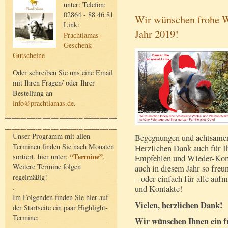
unter: Telefon:
02864 - 88 46 81
Wir wünschen frohe W
Link:
Jahr 2019!
Prachtlamas-
Geschenk-
Gutscheine
Oder schreiben Sie uns eine Email
mit Ihren Fragen/ oder Ihrer
Bestellung an
info@prachtlamas.de
.
Unser Programm mit allen
Begegnungen und achtsame
Terminen finden Sie nach Monaten
Herzlichen Dank auch für 
“Termine”
sortiert, hier unter:
.
Empfehlen und Wieder-Komm
Weitere Termine folgen
auch in diesem Jahr so freu
regelmäßig!
– oder einfach für alle a
.
und Kontakte!
Im Folgenden finden Sie hier auf
Vielen, herzlichen Dank!
der Startseite ein paar Highlight-
Termine:
Wir wünschen Ihnen ein fr