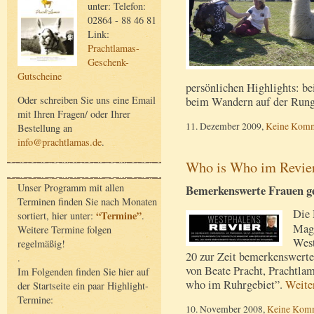
unter: Telefon:
02864 - 88 46 81
Link:
Prachtlamas-
Geschenk-
Gutscheine
persönlichen Highlights: b
Oder schreiben Sie uns eine Email
beim Wandern auf der Run
mit Ihren Fragen/ oder Ihrer
11. Dezember 2009,
Keine Komm
Bestellung an
info@prachtlamas.de
.
Who is Who im Revier
Unser Programm mit allen
Bemerkenswerte Frauen g
Terminen finden Sie nach Monaten
Die 
“Termine”
sortiert, hier unter:
.
Maga
Weitere Termine folgen
West
regelmäßig!
20 zur Zeit bemerkenswerte
.
von Beate Pracht, Prachtlam
Im Folgenden finden Sie hier auf
who im Ruhrgebiet”.
Weite
der Startseite ein paar Highlight-
Termine:
10. November 2008,
Keine Kom