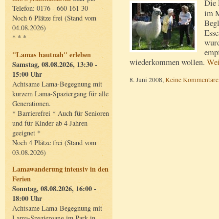
Die 
Telefon: 0176 - 660 161 30
im M
Noch 6 Plätze frei (Stand vom
Begl
04.08.2026)
Esse
* * *
wurd
empf
"Lamas hautnah" erleben
wiederkommen wollen.
Wei
Samstag, 08.08.2026, 13:30 -
15:00 Uhr
8. Juni 2008,
Keine Kommentare
Achtsame Lama-Begegnung mit
kurzem Lama-Spaziergang für alle
Generationen.
* Barrierefrei * Auch für Senioren
und für Kinder ab 4 Jahren
geeignet *
Noch 4 Plätze frei (Stand vom
03.08.2026)
Lamawanderung intensiv in den
Ferien
Sonntag, 08.08.2026, 16:00 -
18:00 Uhr
Achtsame Lama-Begegnung mit
Lama-Spaziergang im Park in