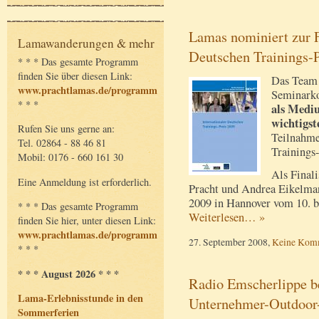
Lamas nominiert zur F
Lamawanderungen & mehr
Deutschen Trainings-P
* * * Das gesamte Programm
finden Sie über diesen Link:
Das Team 
www.prachtlamas.de/programm
Seminark
* * *
als Mediu
wichtigs
Rufen Sie uns gerne an:
Teilnahme
Tel. 02864 - 88 46 81
Trainings
Mobil: 0176 - 660 161 30
Als Final
Eine Anmeldung ist erforderlich.
Pracht und Andrea Eikelma
2009 in Hannover vom 10. bi
* * * Das gesamte Programm
Weiterlesen… »
finden Sie hier, unter diesen Link:
www.prachtlamas.de/programm
27. September 2008,
Keine Kom
* * *
* * * August 2026 * * *
Radio Emscherlippe be
Lama-Erlebnisstunde in den
Unternehmer-Outdoor
Sommerferien