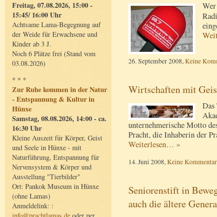
Freitag, 07.08.2026, 15:00 -
Wer 
15:45/ 16:00 Uhr
Rad
Achtsame Lama-Begegnung auf
eing
der Weide für Erwachsene und
Wei
Kinder ab 3 J.
Noch 6 Plätze frei (Stand vom
26. September 2008,
Keine Kom
03.08.2026)
* * *
Wirtschaften mit Geis
Zur Ruhe kommen in der Natur
- Entspannung & Kultur in
Das 
Hünxe
Akad
Samstag, 08.08.2026, 14:00 - ca.
unternehmerische Motto des
16:30 Uhr
Pracht, die Inhaberin der P
Kleine Auszeit für Körper, Geist
Weiterlesen… »
und Seele in Hünxe - mit
Naturführung, Entspannung für
14. Juni 2008,
Keine Kommentar
Nervensystem & Körper und
Ausstellung "Tierbilder"
Ort: Pankok Museum in Hünxe
Seniorenstift in Bewe
(ohne Lamas)
auch die ältere Gener
Anmeldelink: :
info@prachtlamas.de
oder per