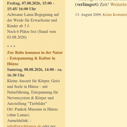
Freitag, 07.08.2026, 15:00 -
(verlängert)
Zeit!
Weiterl
15:45/ 16:00 Uhr
13. August 2009,
Keine Kommen
Achtsame Lama-Begegnung auf
der Weide für Erwachsene und
Kinder ab 3 J.
Noch 6 Plätze frei (Stand vom
03.08.2026)
* * *
Zur Ruhe kommen in der Natur
- Entspannung & Kultur in
Hünxe
Samstag, 08.08.2026, 14:00 - ca.
16:30 Uhr
Kleine Auszeit für Körper, Geist
und Seele in Hünxe - mit
Naturführung, Entspannung für
Nervensystem & Körper und
Ausstellung "Tierbilder"
Ort: Pankok Museum in Hünxe
(ohne Lamas)
Anmeldelink: :
info@prachtlamas.de
oder per