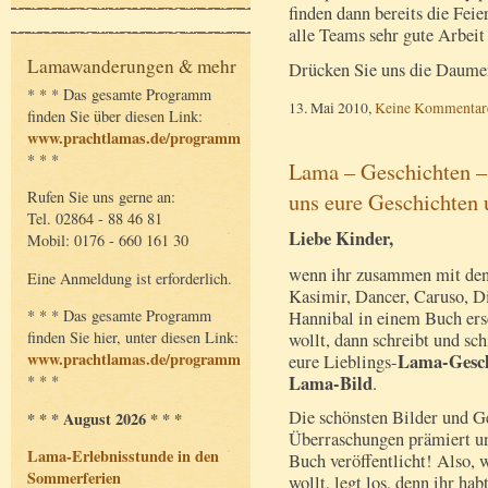
finden dann bereits die Feie
alle Teams sehr gute Arbeit 
Lamawanderungen & mehr
Drücken Sie uns die Daum
* * * Das gesamte Programm
13. Mai 2010,
Keine Kommentar
finden Sie über diesen Link:
www.prachtlamas.de/programm
* * *
Lama – Geschichten –
uns eure Geschichten 
Rufen Sie uns gerne an:
Tel. 02864 - 88 46 81
Liebe Kinder,
Mobil: 0176 - 660 161 30
wenn ihr zusammen mit de
Eine Anmeldung ist erforderlich.
Kasimir, Dancer, Caruso, D
* * * Das gesamte Programm
Hannibal in einem Buch ers
finden Sie hier, unter diesen Link:
wollt, dann schreibt und sch
www.prachtlamas.de/programm
Lama-Gesch
eure Lieblings-
Lama-Bild
* * *
.
Die schönsten Bilder und G
* * * August 2026 * * *
Überraschungen prämiert u
Lama-Erlebnisstunde in den
Buch veröffentlicht! Also, 
Sommerferien
wollt, legt los, denn ihr ha