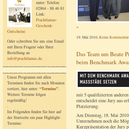
unter: Telefon:
02864 - 88 46 81
Link:
Prachtlamas-
Geschenk-
»
Gutscheine
19. Mai 2010,
Keine Kommentar
Oder schreiben Sie uns eine Email
mit Ihren Fragen/ oder Ihrer
Das Team um Beate Pra
Bestellung an
info@prachtlamas.de
.
beim Benchmark Awa
Unser Programm mit allen
Terminen finden Sie nach Monaten
“Termine”
sortiert, hier unter:
.
Weitere Termine folgen
mit 5 qualifizierten andere
regelmäßig!
entscheidet eine Jury aus e
.
Platzierung.
Im Folgenden finden Sie hier auf
Am Dienstag, 18. Mai 2010 e
der Startseite ein paar Highlight-
Unternehmen noch die Möglic
Termine:
Kurzpräsentation der Jury 