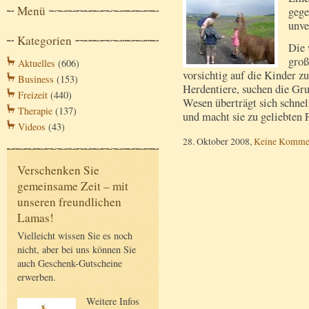
Menü
gege
unve
Kategorien
Die 
groß
Aktuelles
(606)
vorsichtig auf die Kinder
Business
(153)
Herdentiere, suchen die Gru
Freizeit
(440)
Wesen überträgt sich schnel
Therapie
(137)
und macht sie zu geliebten
Videos
(43)
28. Oktober 2008,
Keine Komme
Verschenken Sie
gemeinsame Zeit – mit
unseren freundlichen
Lamas!
Vielleicht wissen Sie es noch
nicht, aber bei uns können Sie
auch Geschenk-Gutscheine
erwerben.
Weitere Infos