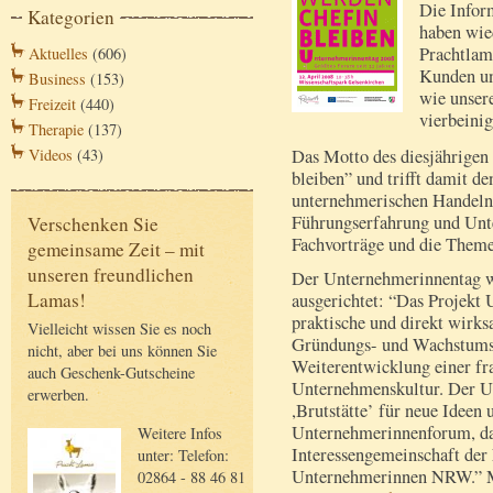
Die Infor
Kategorien
haben wie
Prachtlam
Aktuelles
(606)
Kunden u
Business
(153)
wie unser
Freizeit
(440)
vierbeini
Therapie
(137)
Das Motto des diesjährigen
Videos
(43)
bleiben” und trifft damit de
unternehmerischen Handeln
Führungserfahrung und Unt
Verschenken Sie
Fachvorträge und die Them
gemeinsame Zeit – mit
unseren freundlichen
Der Unternehmerinnentag 
Lamas!
ausgerichtet: “Das Projekt
praktische und direkt wir
Vielleicht wissen Sie es noch
Gründungs- und Wachstumsp
nicht, aber bei uns können Sie
Weiterentwicklung einer fr
auch Geschenk-Gutscheine
Unternehmenskultur. Der U
erwerben.
,Brutstätte’ für neue Ideen 
Unternehmerinnenforum, d
Weitere Infos
Interessengemeinschaft de
unter: Telefon:
Unternehmerinnen NRW.” M
02864 - 88 46 81