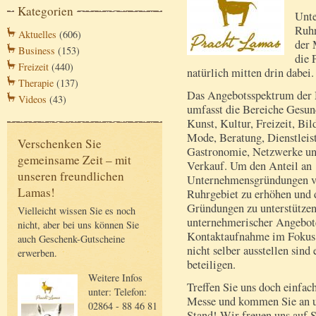
Kategorien
Unte
Ruhr
Aktuelles
(606)
der 
Business
(153)
die 
Freizeit
(440)
natürlich mitten drin dabei.
Therapie
(137)
Das Angebotsspektrum der
Videos
(43)
umfasst die Bereiche Gesun
Kunst, Kultur, Freizeit, Bil
Mode, Beratung, Dienstleis
Verschenken Sie
Gastronomie, Netzwerke u
gemeinsame Zeit – mit
Verkauf. Um den Anteil an
unseren freundlichen
Unternehmensgründungen vo
Lamas!
Ruhrgebiet zu erhöhen und d
Gründungen zu unterstützen
Vielleicht wissen Sie es noch
unternehmerischer Angebote
nicht, aber bei uns können Sie
Kontaktaufnahme im Fokus 
auch Geschenk-Gutscheine
nicht selber ausstellen sind
erwerben.
beteiligen.
Weitere Infos
Treffen Sie uns doch einfach
unter: Telefon:
Messe und kommen Sie an 
02864 - 88 46 81
Stand! Wir freuen uns auf S