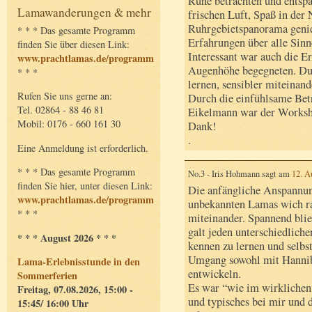
Ruhe betrachten und entsp
Lamawanderungen & mehr
frischen Luft, Spaß in der 
Ruhrgebietspanorama genieß
* * * Das gesamte Programm
Erfahrungen über alle Sinn
finden Sie über diesen Link:
Interessant war auch die E
www.prachtlamas.de/programm
Augenhöhe begegneten. Du
* * *
lernen, sensibler miteinan
Rufen Sie uns gerne an:
Durch die einfühlsame Bet
Tel. 02864 - 88 46 81
Eikelmann war der Worksho
Mobil: 0176 - 660 161 30
Dank!
.
Eine Anmeldung ist erforderlich.
* * * Das gesamte Programm
No.3 - Iris Hohmann sagt am
12. A
finden Sie hier, unter diesen Link:
Die anfängliche Anspannu
www.prachtlamas.de/programm
unbekannten Lamas wich r
* * *
miteinander. Spannend blie
galt jeden unterschiedliche
* * * August 2026 * * *
kennen zu lernen und selbs
Umgang sowohl mit Hanniba
Lama-Erlebnisstunde in den
entwickeln.
Sommerferien
Es war “wie im wirklichen
Freitag, 07.08.2026, 15:00 -
und typisches bei mir und
15:45/ 16:00 Uhr