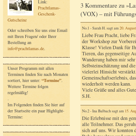
Link:
3 Kommentare zu »L
Prachtlamas-
(VOX) – mit Führungs
Geschenk-
Gutscheine
No.1 - Sarah H. sagt am
20. Augus
Oder schreiben Sie uns eine Email
Liebe Frau Pracht, liebe F
mit Ihren Fragen/ oder Ihrer
der Workshop zur Vorbereit
Bestellung an
Klasse! Vielen Dank für I
info@prachtlamas.de
.
Tieren, das gegenseitige A
Wanderung haben mir sehr 
Selbsteinschätzung und di
Unser Programm mit allen
vielerlei Hinsicht verstärk
Terminen finden Sie nach Monaten
Gemeinschaftserlebnis, das
“Termine”
sortiert, hier unter:
.
wiederholt werden kann.
Weitere Termine folgen
Viele Grüße und alles Gut
regelmäßig!
S.H.
.
Im Folgenden finden Sie hier auf
der Startseite ein paar Highlight-
No.2 - Ina Balbach sagt am
15. Au
Termine:
Die Erlebnisse mit den ge
alle Teilnehmer. Das ger
sich auf uns. Wir konnten 