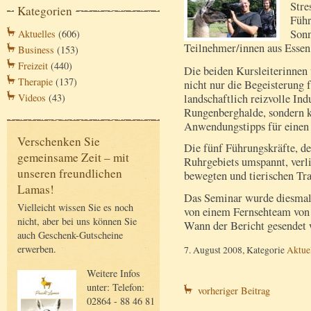
Stre
Kategorien
Führ
Sonn
Aktuelles
(606)
Teilnehmer/innen aus Essen 
Business
(153)
Freizeit
(440)
Die beiden Kursleiterinnen 
Therapie
(137)
nicht nur die Begeisterung 
landschaftlich reizvolle Ind
Videos
(43)
Rungenberghalde, sondern 
Anwendungstipps für einen 
Verschenken Sie
Die fünf Führungskräfte, d
gemeinsame Zeit – mit
Ruhrgebiets umspannt, verl
unseren freundlichen
bewegten und tierischen Trai
Lamas!
Das Seminar wurde diesmal 
Vielleicht wissen Sie es noch
von einem Fernsehteam vo
nicht, aber bei uns können Sie
Wann der Bericht gesendet w
auch Geschenk-Gutscheine
erwerben.
7. August 2008, Kategorie
Aktue
Weitere Infos
unter: Telefon:
vorheriger Beitrag
02864 - 88 46 81