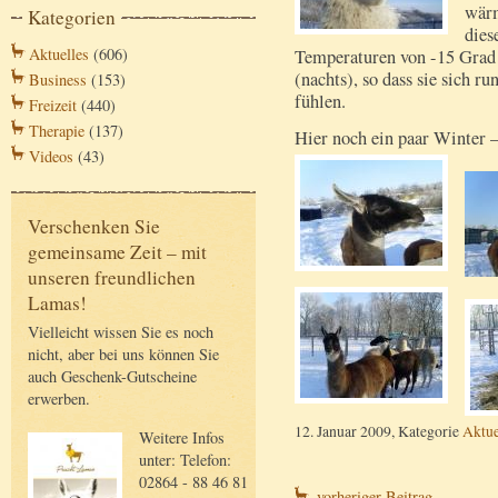
wärm
Kategorien
dies
Aktuelles
(606)
Temperaturen von -15 Grad
(nachts), so dass sie sich 
Business
(153)
fühlen.
Freizeit
(440)
Therapie
(137)
Hier noch ein paar Winter 
Videos
(43)
Verschenken Sie
gemeinsame Zeit – mit
unseren freundlichen
Lamas!
Vielleicht wissen Sie es noch
nicht, aber bei uns können Sie
auch Geschenk-Gutscheine
erwerben.
12. Januar 2009, Kategorie
Aktue
Weitere Infos
unter: Telefon:
02864 - 88 46 81
vorheriger Beitrag