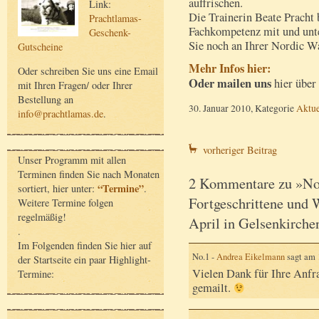
auffrischen.
Link:
Die Trainerin Beate Pracht 
Prachtlamas-
Fachkompetenz mit und unte
Geschenk-
Sie noch an Ihrer Nordic W
Gutscheine
Mehr Infos hier:
Oder schreiben Sie uns eine Email
Oder mailen uns
hier über
mit Ihren Fragen/ oder Ihrer
Bestellung an
30. Januar 2010, Kategorie
Aktue
info@prachtlamas.de
.
vorheriger Beitrag
Unser Programm mit allen
Terminen finden Sie nach Monaten
2 Kommentare zu »Nor
“Termine”
sortiert, hier unter:
.
Fortgeschrittene und 
Weitere Termine folgen
regelmäßig!
April in Gelsenkirch
.
Im Folgenden finden Sie hier auf
No.1 -
Andrea Eikelmann
sagt am
der Startseite ein paar Highlight-
Vielen Dank für Ihre Anfra
Termine:
gemailt.