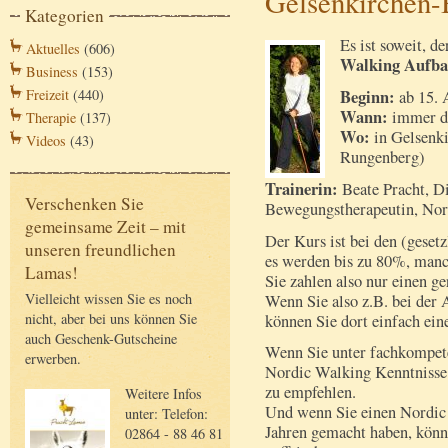
Gelsenkirchen-
Kategorien
Es ist soweit, 
Aktuelles
(606)
Walking Aufbau
Business
(153)
Beginn:
Freizeit
(440)
ab 15. 
Wann:
immer do
Therapie
(137)
Wo:
in Gelsenki
Videos
(43)
Rungenberg)
Trainerin:
Beate Pracht, Di
Verschenken Sie
Bewegungstherapeutin, Nor
gemeinsame Zeit – mit
Der Kurs ist bei den (geset
unseren freundlichen
es werden bis zu 80%, manc
Lamas!
Sie zahlen also nur einen g
Vielleicht wissen Sie es noch
Wenn Sie also z.B. bei der 
nicht, aber bei uns können Sie
können Sie dort einfach ein
auch Geschenk-Gutscheine
Wenn Sie unter fachkompete
erwerben.
Nordic Walking Kenntnisse v
zu empfehlen.
Weitere Infos
Und wenn Sie einen Nordic 
unter: Telefon:
Jahren gemacht haben, könn
02864 - 88 46 81