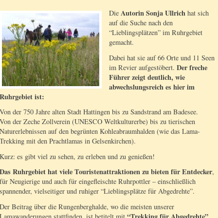
Autorin Sonja Ullrich
Die
hat sich
auf die Suche nach den
“Lieblingsplätzen” im Ruhrgebiet
gemacht.
Dabei hat sie auf 66 Orte und 11 Seen
Der freche
im Revier aufgestöbert.
Führer zeigt deutlich, wie
abwechslungsreich es hier im
Ruhrgebiet ist:
Von der 750 Jahre alten Stadt Hattingen bis zu Sandstrand am Badesee.
Von der Zeche Zollverein (UNESCO Weltkulturerbe) bis zu tierischen
Naturerlebnissen auf den begrünten Kohleabraumhalden (wie das Lama-
Trekking mit den Prachtlamas in Gelsenkirchen).
Kurz: es gibt viel zu sehen, zu erleben und zu genießen!
Das Ruhrgebiet hat viele Touristenattraktionen zu bieten für Entdecker
,
für Neugierige und auch für eingefleischte Ruhrpottler – einschließlich
spannender, vielseitiger und ruhiger “Lieblingsplätze für Abgedrehte”.
Der Beitrag über die Rungenberghalde, wo die meisten unserer
“Trekking für Abgedrehte”
Lamawanderungen stattfinden, ist betitelt mit
.