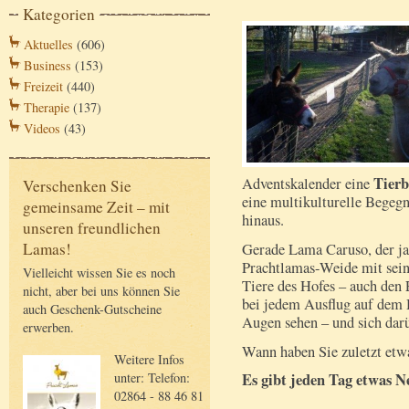
Kategorien
Aktuelles
(606)
Business
(153)
Freizeit
(440)
Therapie
(137)
Videos
(43)
Tierb
Adventskalender eine
Verschenken Sie
eine multikulturelle Bege
gemeinsame Zeit – mit
hinaus.
unseren freundlichen
Lamas!
Gerade Lama Caruso, der ja 
Prachtlamas-Weide mit sein
Vielleicht wissen Sie es noch
Tiere des Hofes – auch den 
nicht, aber bei uns können Sie
bei jedem Ausflug auf dem 
auch Geschenk-Gutscheine
Augen sehen – und sich darü
erwerben.
Wann haben Sie zuletzt etwa
Weitere Infos
unter: Telefon:
Es gibt jeden Tag etwas N
02864 - 88 46 81