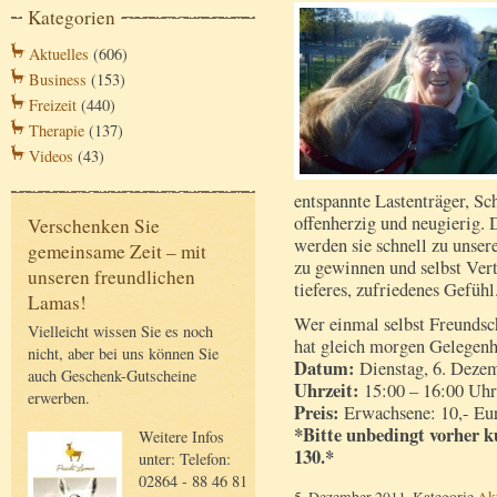
Kategorien
Aktuelles
(606)
Business
(153)
Freizeit
(440)
Therapie
(137)
Videos
(43)
entspannte Lastenträger, Sc
offenherzig und neugierig. 
Verschenken Sie
werden sie schnell zu unse
gemeinsame Zeit – mit
zu gewinnen und selbst Vert
unseren freundlichen
tieferes, zufriedenes Gefühl
Lamas!
Wer einmal selbst Freundsc
Vielleicht wissen Sie es noch
hat gleich morgen Gelegenh
nicht, aber bei uns können Sie
Datum:
Dienstag, 6. Deze
auch Geschenk-Gutscheine
Uhrzeit:
15:00 – 16:00 Uhr
erwerben.
Preis:
Erwachsene: 10,- Eur
*Bitte unbedingt vorher k
Weitere Infos
130.*
unter: Telefon:
02864 - 88 46 81
5. Dezember 2011, Kategorie
Akt